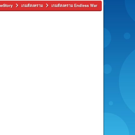
meStory
เกมส์สงคราม
เกมส์สงคราม Endless War