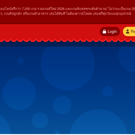
ออนไลน์ฟรีกว่า 7,000 เกม รวมเกมส์ใหม่ 2026 และเกมส์แฟลชระดับตำนาน! ไม่ว่าจะเป็นเกม 25
ัว, เกมส์ปลูกผัก หรือเกมทำอาหาร เล่นได้ทันที ไม่ต้องดาวน์โหลด เล่นฟรีทุกวันบนทุกอุปกรณ์
Login
Re