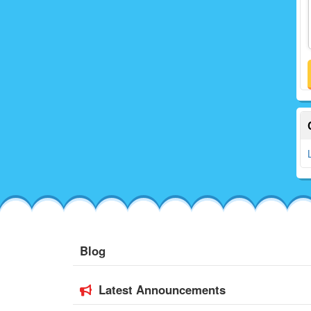
Blog
Latest Announcements