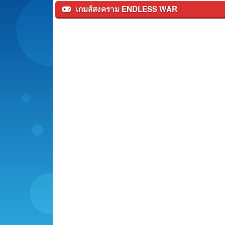
เกมส์สงคราม ENDLESS WAR