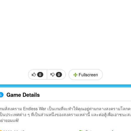
Fullscreen
0
0
Game Details
เกมส์สงคราม Endless War เป็นเกมที่จะทำให้คุณอยู่ท่ามกลางสงครามโลกคร
เป็นประเทศต่าง ๆ ที่เป็นส่วนหนึ่งของสงครามเหล่านี้ และต่อสู้เพื่อเอา
อย่ายอมแพ้!