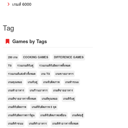
เกมส์ 6000
Tag
Games by Tags
250 เกม
COOKING GAMES
DIFFERENCE GAMES
Y8
รวมเกมส์จับคู่
รวมเกมส์จับผิดภาพทั้งหมด
รวมเกมส์แต่งตัวทั้งหมด
เกม Y8
เกมขายอาหาร
เกมคุณหมอ
เกมจับคู่
เกมจับผิดภาพ
เกมทำขนม
เกมทำอาหาร
เกมร้านอาหาร
เกมส์ขายอาหาร
เกมส์ขายอาหารทั้งหมด
เกมส์คุณหมอ
เกมส์จับคู่
เกมส์จับผิดภาพ
เกมส์จับผิดภาพ 5 จุด
เกมส์จับผิดภาพการ์ตูน
เกมส์จับผิดภาพเหมือน
เกมส์ต่อสู้
เกมส์ทำขนม
เกมส์ทำอาหาร
เกมส์ทำอาหารทั้งหมด