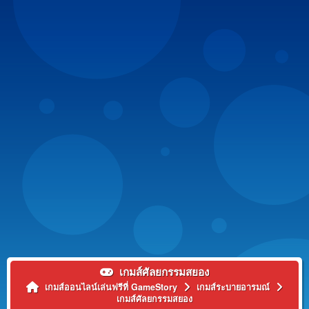
เกมส์ศัลยกรรมสยอง
เกมส์ออนไลน์เล่นฟรีที่ GameStory
เกมส์ระบายอารมณ์
เกมส์ศัลยกรรมสยอง