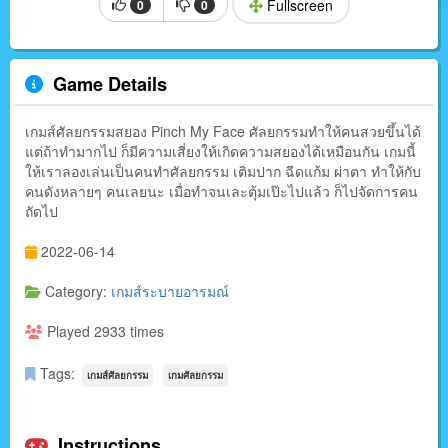
Fullscreen
0
0
Game Details
เกมส์ศัลยกรรมสยอง Pinch My Face ศัลยกรรมทำให้คนสวยขึ้นได้
แต่ถ้าทำมากไป ก็มีความเสี่ยงให้เกิดความสยองได้เหมือนกัน เกมนี้
ให้เราลองเล่นเป็นคนทำศัลยกรรม เติมปาก ฉีดแก้ม ผ่าตา ทำให้กับ
คนดังหลายๆ คนเลยนะ เมื่อทำจนเละตุ้มเป๊ะไปแล้ว ก็ไปจัดการคน
ถัดไป
2022-06-14
Category:
เกมส์ระบายอารมณ์
Played 2933 times
Tags:
เกมส์ศัลยกรรม
เกมศัลยกรรม
Instructions