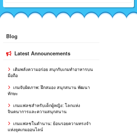
Blog
Latest Announcements
เติมพลังความอร่อย สนุกกับเกมทำอาหารบน
มือถือ
เกมจับผิดภาพ: ฝึกสมอง สนุกสนาน พัฒนา
ทักษะ
เกมแฟลชสำหรับเด็กผู้หญิง: โลกแห่ง
จินตนาการและความสนุกสนาน
เกมแฟลชในตำนาน: ย้อนรอยความทรงจำ
แห่งยุคเกมออนไลน์