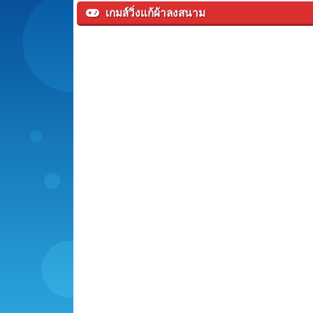
เกมส์วิ่งแก้ผ้าลงสนาม