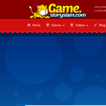
เล่นเกมส์
เกมส์แต่งต
Home
Games
Videos
Blog