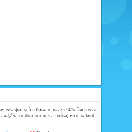
งๆ เช่น ฟุตบอล ก็จะมีคนมาป่วน สร้างสีสัน โดยการวิ่ง
ามรู้สึกอยากดังแบบแปลกๆ อย่างนั้นดู พยายามวิ่งหนี