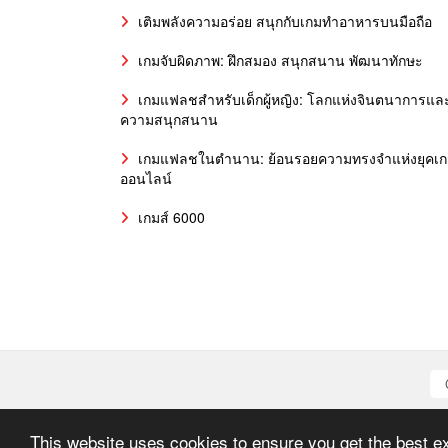
เติมพลังความอร่อย สนุกกับเกมทำอาหารบนมือถือ
เกมจับผิดภาพ: ฝึกสมอง สนุกสนาน พัฒนาทักษะ
เกมแฟลชสำหรับเด็กผู้หญิง: โลกแห่งจินตนาการแล
ความสนุกสนาน
เกมแฟลชในตำนาน: ย้อนรอยความทรงจำแห่งยุคเ
ออนไลน์
เกมส์ 6000
This website uses cookies to ensure you get the best e
All graph