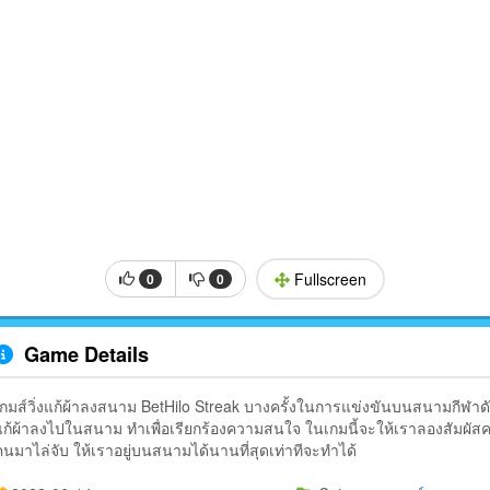
Fullscreen
0
0
Game Details
เกมส์วิ่งแก้ผ้าลงสนาม BetHilo Streak บางครั้งในการแข่งขันบนสนามกีฬาดั
แก้ผ้าลงไปในสนาม ทำเพื่อเรียกร้องความสนใจ ในเกมนี้จะให้เราลองสัมผัสคว
คนมาไล่จับ ให้เราอยู่บนสนามได้นานที่สุดเท่าทีจะทำได้