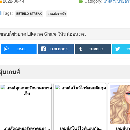
2022-06-14
Category:
เกมส์ระบายอา
Tags:
BETHILO STREAK
เกมแฟลชทะลึ่ง
ชอบก็ช่วยกด Like กด Share ให้หน่อยนะคะ
EMAIL
FACEBOOK
TUMBLR
T
สุ่มเกมส์
เกมส์คุณหมอรักษาคนบา...
เกมส์สโนว์ไวท์แอบตัด...
เกมส์บาร