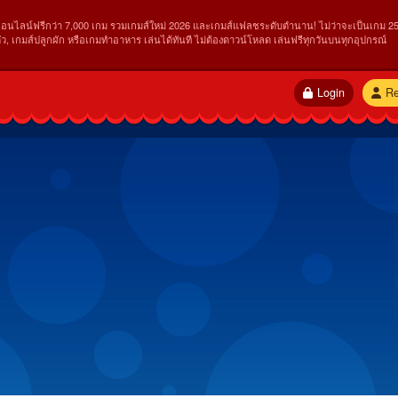
ออนไลน์ฟรีกว่า 7,000 เกม รวมเกมส์ใหม่ 2026 และเกมส์แฟลชระดับตำนาน! ไม่ว่าจะเป็นเกม 25
ัว, เกมส์ปลูกผัก หรือเกมทำอาหาร เล่นได้ทันที ไม่ต้องดาวน์โหลด เล่นฟรีทุกวันบนทุกอุปกรณ์
Login
Re