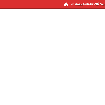
เกมส์ออนไลน์เล่นฟรีที่ G