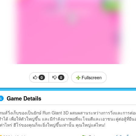
Fullscreen
0
0
Game Details
เกมส์วิ่งเก็บของเป็นยักษ์ Run Giant 3D ผสมผสานระหว่างการวิ่งและการต่อสู้
ทำได้ เพื่อให้ตัวใหญ่ขึ้น และมีกำลังมากพอที่จะโจมตีและเอาชนะคู่ต่อสู้ที่ยื
ท่าไหร่ ฮีโร่ของคุณก็จะยิ่งใหญ่ขึ้นเท่านั้น คุณใหญ่แค่ไหน!