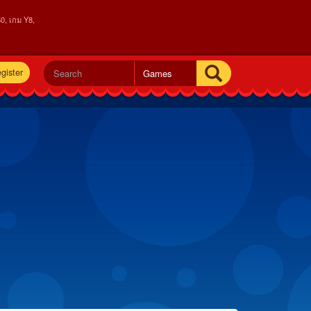
0, เกม Y8,
gister