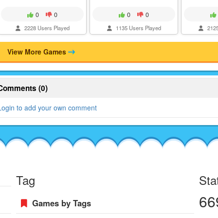
0
0
0
0
2228 Users Played
1135 Users Played
2125
View More Games
Comments (0)
Login to add your own comment
Tag
Sta
66
Games by Tags