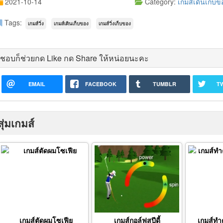
2021-10-14
Category:
เกมส์เดินเก็บข
Tags:
เกมส์วิ่ง
เกมส์เดินเก็บของ
เกมส์วิ่งเก็บของ
ชอบก็ช่วยกด Like กด Share ให้หน่อยนะคะ
EMAIL
FACEBOOK
TUMBLR
T
สุ่มเกมส์
เกมส์ตัดผมโซเฟีย
เกมส์กอล์ฟสปีดี้
เกมส์ทำต