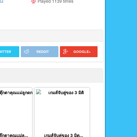
อง
Played 1139 times
WITTER
REDDIT
GOOGLE+
ุ๊กตาคุณแม่ล...
เกมส์จับคู่ของ 3 มิต...