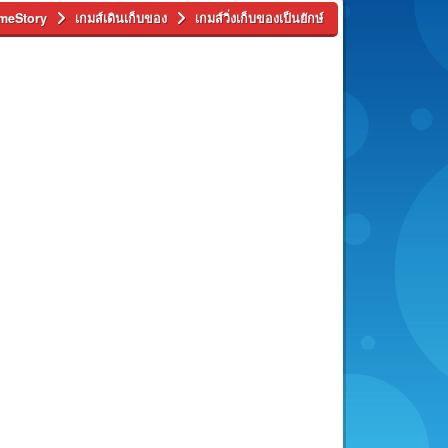
ameStory
เกมส์เดินเก็บของ
เกมส์วิ่งเก็บของเป็นยักษ์