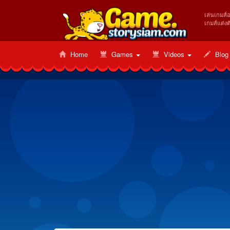
เล่นเกมส์
เกมส์แต่งต
Home
Games
Videos
Blog