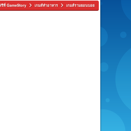
รีที่ GameStory
เกมส์ทำอาหาร
เกมส์รามยอนบอย