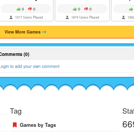
0
0
0
0
1017 Users Played
1674 Users Played
1562
View More Games
Comments (0)
Login to add your own comment
Tag
Sta
66
Games by Tags