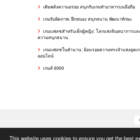
เติมพลังความอร่อย สนุกกับเกมทำอาหารบนมือถือ
เกมจับผิดภาพ: ฝึกสมอง สนุกสนาน พัฒนาทักษะ
เกมแฟลชสำหรับเด็กผู้หญิง: โลกแห่งจินตนาการแล
ความสนุกสนาน
เกมแฟลชในตำนาน: ย้อนรอยความทรงจำแห่งยุคเ
ออนไลน์
เกมส์ 6000
This website uses cookies to ensure you get the best e
All graph