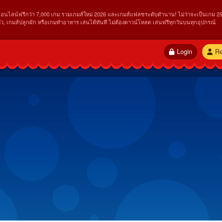
ออนไลน์ฟรีกว่า 7,000 เกม รวมเกมส์ใหม่ 2026 และเกมส์แฟลชระดับตำนาน! ไม่ว่าจะเป็นเกม 25
ัว, เกมส์ปลูกผัก หรือเกมทำอาหาร เล่นได้ทันที ไม่ต้องดาวน์โหลด เล่นฟรีทุกวันบนทุกอุปกรณ์
Login
Re