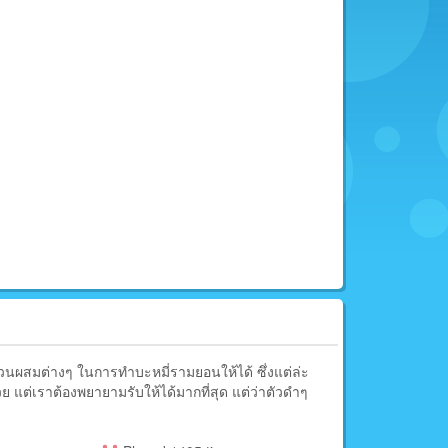
ส่วนผสมต่างๆ ในการทำบะหมี่รามยอนให้ได้ ซึ่งแต่ล่ะ
้วย แต่เราต้องพยายามรับให้ได้มากที่สุด แต่ว่าตัวดำๆ