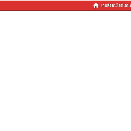
เกมส์ออนไลน์เล่นฟ