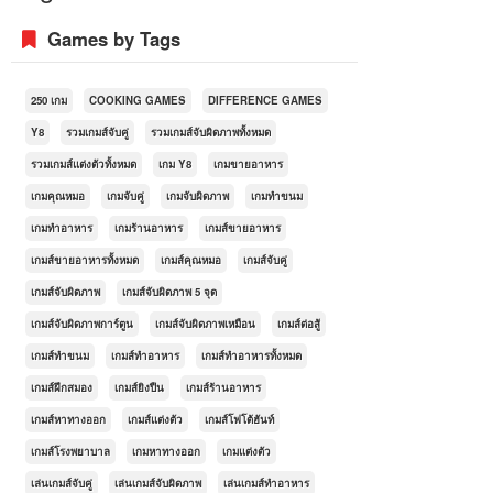
Games by Tags
250 เกม
COOKING GAMES
DIFFERENCE GAMES
Y8
รวมเกมส์จับคู่
รวมเกมส์จับผิดภาพทั้งหมด
รวมเกมส์แต่งตัวทั้งหมด
เกม Y8
เกมขายอาหาร
เกมคุณหมอ
เกมจับคู่
เกมจับผิดภาพ
เกมทำขนม
เกมทำอาหาร
เกมร้านอาหาร
เกมส์ขายอาหาร
เกมส์ขายอาหารทั้งหมด
เกมส์คุณหมอ
เกมส์จับคู่
เกมส์จับผิดภาพ
เกมส์จับผิดภาพ 5 จุด
เกมส์จับผิดภาพการ์ตูน
เกมส์จับผิดภาพเหมือน
เกมส์ต่อสู้
เกมส์ทำขนม
เกมส์ทำอาหาร
เกมส์ทำอาหารทั้งหมด
เกมส์ฝึกสมอง
เกมส์ยิงปืน
เกมส์ร้านอาหาร
เกมส์หาทางออก
เกมส์แต่งตัว
เกมส์โฟโต้ฮันท์
เกมส์โรงพยาบาล
เกมหาทางออก
เกมแต่งตัว
เล่นเกมส์จับคู่
เล่นเกมส์จับผิดภาพ
เล่นเกมส์ทำอาหาร