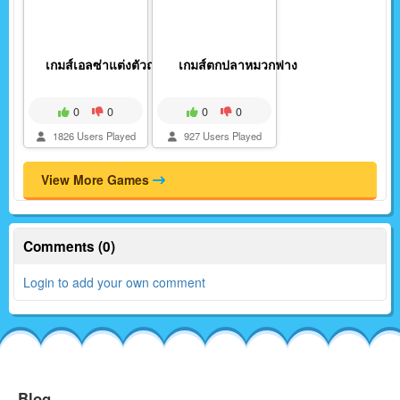
เกมส์เอลซ่าแต่งตัวฤด...
เกมส์ตกปลาหมวกฟาง
0
0
0
0
1826 Users Played
927 Users Played
View More Games
Comments (0)
Login to add your own comment
Blog