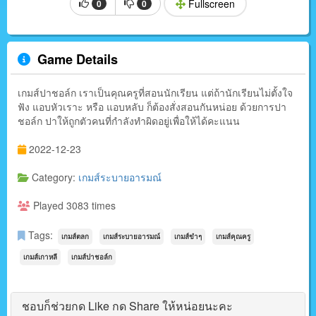
Fullscreen
0
0
Game Details
เกมส์ปาชอล์ก เราเป็นคุณครูที่สอนนักเรียน แต่ถ้านักเรียนไม่ตั้งใจ
ฟัง แอบหัวเราะ หรือ แอบหลับ ก็ต้องสั่งสอนกันหน่อย ด้วยการปา
ชอล์ก ปาให้ถูกตัวคนที่กำลังทำผิดอยู่เพื่อให้ได้คะแนน
2022-12-23
Category:
เกมส์ระบายอารมณ์
Played 3083 times
Tags:
เกมส์ตลก
เกมส์ระบายอารมณ์
เกมส์ขำๆ
เกมส์คุณครู
เกมส์เกาหลี
เกมส์ปาชอล์ก
ชอบก็ช่วยกด Like กด Share ให้หน่อยนะคะ