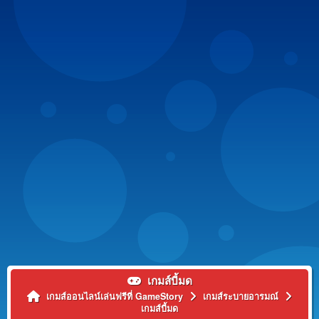
เกมส์บี้มด
เกมส์ออนไลน์เล่นฟรีที่ GameStory
เกมส์ระบายอารมณ์
เกมส์บี้มด