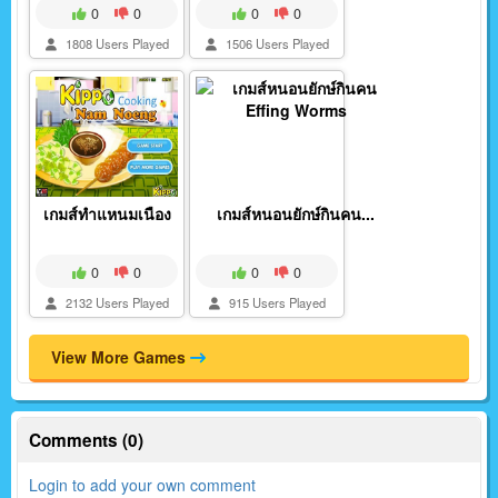
0
0
0
0
1808 Users Played
1506 Users Played
เกมส์ทําแหนมเนือง
เกมส์หนอนยักษ์กินคน...
0
0
0
0
2132 Users Played
915 Users Played
View More Games
Comments (0)
Login to add your own comment