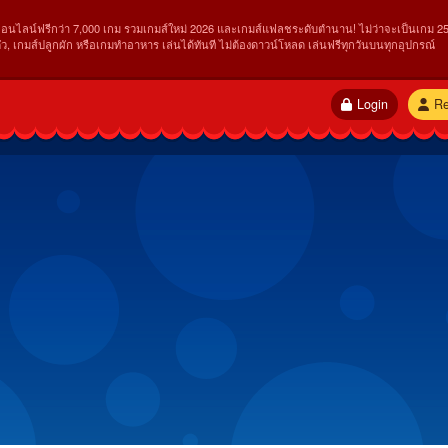
ออนไลน์ฟรีกว่า 7,000 เกม รวมเกมส์ใหม่ 2026 และเกมส์แฟลชระดับตำนาน! ไม่ว่าจะเป็นเกม 25
ัว, เกมส์ปลูกผัก หรือเกมทำอาหาร เล่นได้ทันที ไม่ต้องดาวน์โหลด เล่นฟรีทุกวันบนทุกอุปกรณ์
Login
Re