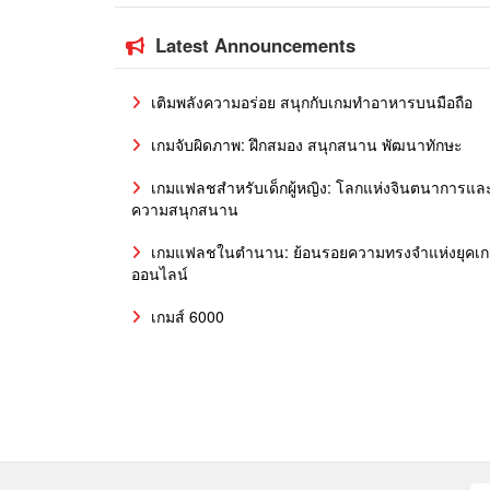
Latest Announcements
เติมพลังความอร่อย สนุกกับเกมทำอาหารบนมือถือ
เกมจับผิดภาพ: ฝึกสมอง สนุกสนาน พัฒนาทักษะ
เกมแฟลชสำหรับเด็กผู้หญิง: โลกแห่งจินตนาการแล
ความสนุกสนาน
เกมแฟลชในตำนาน: ย้อนรอยความทรงจำแห่งยุคเ
ออนไลน์
เกมส์ 6000