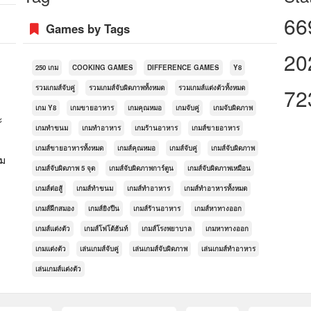
66
Games by Tags
20
250 เกม
COOKING GAMES
DIFFERENCE GAMES
Y8
รวมเกมส์จับคู่
รวมเกมส์จับผิดภาพทั้งหมด
รวมเกมส์แต่งตัวทั้งหมด
72
เกม Y8
เกมขายอาหาร
เกมคุณหมอ
เกมจับคู่
เกมจับผิดภาพ
ะ
เกมทำขนม
เกมทำอาหาร
เกมร้านอาหาร
เกมส์ขายอาหาร
เกมส์ขายอาหารทั้งหมด
เกมส์คุณหมอ
เกมส์จับคู่
เกมส์จับผิดภาพ
กม
เกมส์จับผิดภาพ 5 จุด
เกมส์จับผิดภาพการ์ตูน
เกมส์จับผิดภาพเหมือน
เกมส์ต่อสู้
เกมส์ทำขนม
เกมส์ทำอาหาร
เกมส์ทำอาหารทั้งหมด
เกมส์ฝึกสมอง
เกมส์ยิงปืน
เกมส์ร้านอาหาร
เกมส์หาทางออก
เกมส์แต่งตัว
เกมส์โฟโต้ฮันท์
เกมส์โรงพยาบาล
เกมหาทางออก
เกมแต่งตัว
เล่นเกมส์จับคู่
เล่นเกมส์จับผิดภาพ
เล่นเกมส์ทำอาหาร
เล่นเกมส์แต่งตัว