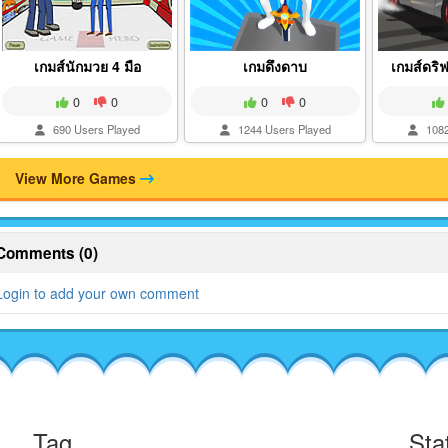
เกมส์นักมวย 4 มือ
เกมดึงดาบ
เกมส์ดริฟ
0
0
0
0
690 Users Played
1244 Users Played
1082
View More Games
Comments (0)
Login to add your own comment
Tag
Sta