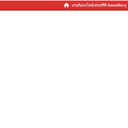
เกมส์ออนไลน์เล่นฟรีที่ GameStory