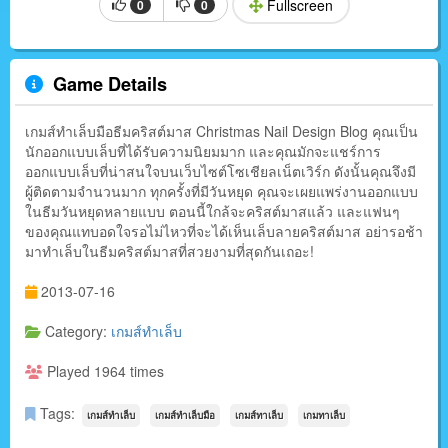
Fullscreen
0
0
Game Details
เกมส์ทำเล็บมือธีมคริสต์มาส Christmas Nail Design Blog คุณเป็น
นักออกแบบเล็บที่ได้รับความนิยมมาก และคุณมักจะแชร์การ
ออกแบบเล็บที่น่าสนใจบนเว็บไซต์โซเชียลเน็ตเวิร์ก ดังนั้นคุณจึงมี
ผู้ติดตามจำนวนมาก ทุกครั้งที่มีวันหยุด คุณจะเผยแพร่งานออกแบบ
ในธีมวันหยุดหลายแบบ ตอนนี้ใกล้จะคริสต์มาสแล้ว และแฟนๆ
ของคุณแทบอดใจรอไม่ไหวที่จะได้เห็นเล็บลายคริสต์มาส อย่ารอช้า
มาทำเล็บในธีมคริสต์มาสที่สวยงามที่สุดกันเถอะ!
2013-07-16
Category:
เกมส์ทำเล็บ
Played 1964 times
Tags:
เกมส์ทำเล็บ
เกมส์ทำเล็บมือ
เกมส์ทาเล็บ
เกมทาเล็บ