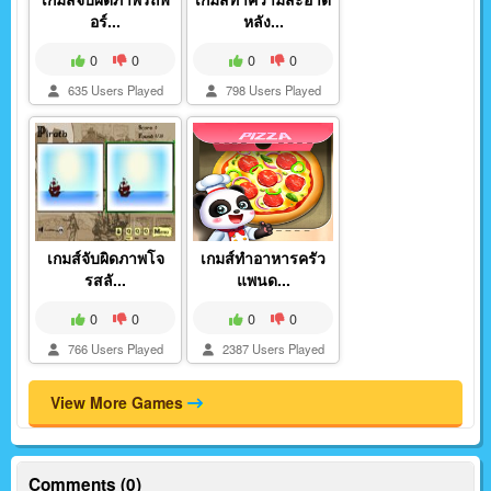
อร์...
หลัง...
0
0
0
0
635 Users Played
798 Users Played
เกมส์จับผิดภาพโจ
เกมส์ทำอาหารครัว
รสลั...
แพนด...
0
0
0
0
766 Users Played
2387 Users Played
View More Games
Comments (0)