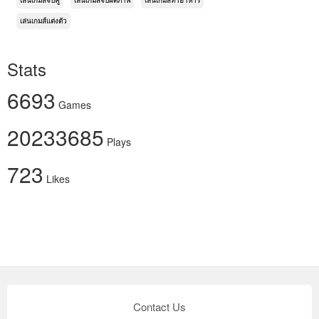
เล่นเกมส์จับคู่
เล่นเกมส์จับผิดภาพ
เล่นเกมส์ทำอาหาร
เล่นเกมส์แต่งตัว
Stats
6693
Games
20233685
Plays
723
Likes
Contact Us