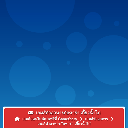
เกมส์ทำอาหารกับซาร่า เกี๊ยวน้ำไก่
เกมส์ออนไลน์เล่นฟรีที่ GameStory
เกมส์ทำอาหาร
เกมส์ทำอาหารกับซาร่า เกี๊ยวน้ำไก่