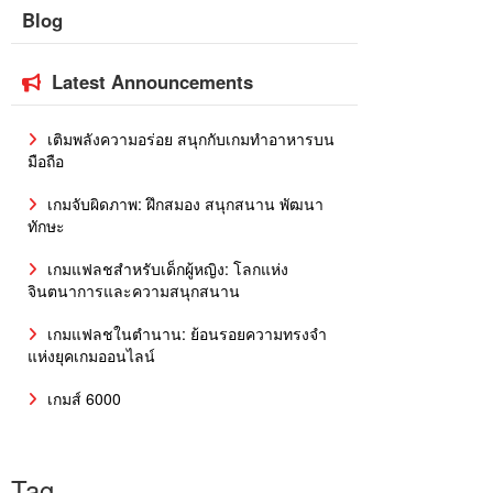
Blog
Latest Announcements
เติมพลังความอร่อย สนุกกับเกมทำอาหารบน
มือถือ
เกมจับผิดภาพ: ฝึกสมอง สนุกสนาน พัฒนา
ทักษะ
เกมแฟลชสำหรับเด็กผู้หญิง: โลกแห่ง
จินตนาการและความสนุกสนาน
เกมแฟลชในตำนาน: ย้อนรอยความทรงจำ
แห่งยุคเกมออนไลน์
เกมส์ 6000
Tag