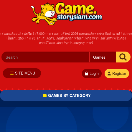
เล่นเกมส์ออนไลน์ฟรีกว่า 7,000 เกม รวมเกมส์ใหม่ 2026 และเกมส์แฟลชระดับตำนาน! ไม่ว่าจะ
เป็นเกม 250, เกม Y8, เกมส์แต่งตัว, เกมส์ปลูกผัก หรือเกมทำอาหาร เล่นได้ทันที ไม่ต้อง
ดาวน์โหลด เล่นฟรีทุกวันบนทุกอุปกรณ์
SITE MENU
Login
Register
GAMES BY CATEGORY