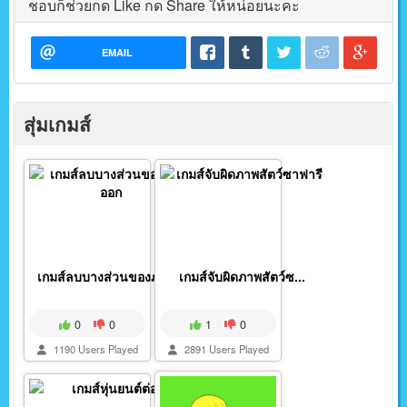
ชอบก็ช่วยกด Like กด Share ให้หน่อยนะคะ
EMAIL
สุ่มเกมส์
เกมส์ลบบางส่วนของภาพ...
เกมส์จับผิดภาพสัตว์ซ...
0
0
1
0
1190 Users Played
2891 Users Played