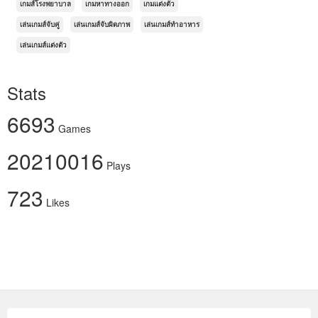
เกมส์โรงพยาบาล
เกมหาทางออก
เกมแต่งตัว
เล่นเกมส์จับคู่
เล่นเกมส์จับผิดภาพ
เล่นเกมส์ทำอาหาร
เล่นเกมส์แต่งตัว
Stats
6693
Games
20210016
Plays
723
Likes