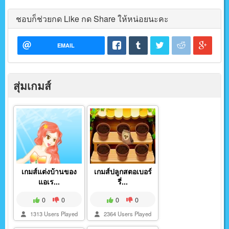
ชอบก็ช่วยกด Like กด Share ให้หน่อยนะคะ
EMAIL
สุ่มเกมส์
เกมส์แต่งบ้านของ
เกมส์ปลูกสตอเบอร์
แอเร...
รี่...
0
0
0
0
1313 Users Played
2364 Users Played