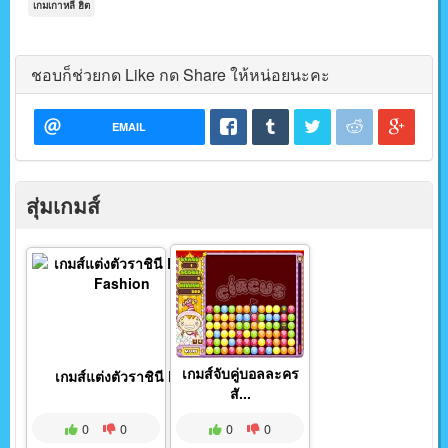
เกมเกาหลี ฮิต
ชอบก็ช่วยกด Like กด Share ให้หน่อยนะคะ
EMAIL
สุ่มเกมส์
เกมส์จับคู่บอลละคร
เกมส์แต่งตัวราชินี R...
สั...
0
0
0
0