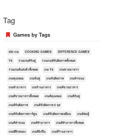
Tag
Games by Tags
250 เกม
COOKING GAMES
DIFFERENCE GAMES
Y8
รวมเกมส์จับคู่
รวมเกมส์จับผิดภาพทั้งหมด
รวมเกมส์แต่งตัวทั้งหมด
เกม Y8
เกมขายอาหาร
เกมคุณหมอ
เกมจับคู่
เกมจับผิดภาพ
เกมทำขนม
เกมทำอาหาร
เกมร้านอาหาร
เกมส์ขายอาหาร
เกมส์ขายอาหารทั้งหมด
เกมส์คุณหมอ
เกมส์จับคู่
เกมส์จับผิดภาพ
เกมส์จับผิดภาพ 5 จุด
เกมส์จับผิดภาพการ์ตูน
เกมส์จับผิดภาพเหมือน
เกมส์ต่อสู้
เกมส์ทำขนม
เกมส์ทำอาหาร
เกมส์ทำอาหารทั้งหมด
เกมส์ฝึกสมอง
เกมส์ยิงปืน
เกมส์ร้านอาหาร