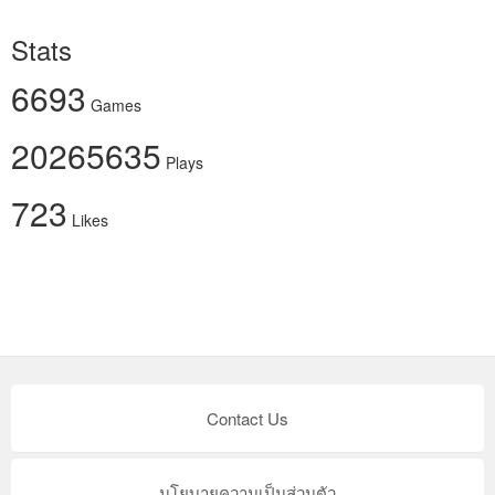
Stats
6693
Games
20265635
Plays
723
Likes
Contact Us
นโยบายความเป็นส่วนตัว