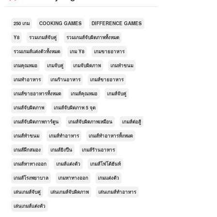
250 เกม
COOKING GAMES
DIFFERENCE GAMES
Y8
รวมเกมส์จับคู่
รวมเกมส์จับผิดภาพทั้งหมด
รวมเกมส์แต่งตัวทั้งหมด
เกม Y8
เกมขายอาหาร
เกมคุณหมอ
เกมจับคู่
เกมจับผิดภาพ
เกมทำขนม
เกมทำอาหาร
เกมร้านอาหาร
เกมส์ขายอาหาร
เกมส์ขายอาหารทั้งหมด
เกมส์คุณหมอ
เกมส์จับคู่
เกมส์จับผิดภาพ
เกมส์จับผิดภาพ 5 จุด
เกมส์จับผิดภาพการ์ตูน
เกมส์จับผิดภาพเหมือน
เกมส์ต่อสู้
เกมส์ทำขนม
เกมส์ทำอาหาร
เกมส์ทำอาหารทั้งหมด
เกมส์ฝึกสมอง
เกมส์ยิงปืน
เกมส์ร้านอาหาร
เกมส์หาทางออก
เกมส์แต่งตัว
เกมส์โฟโต้ฮันท์
เกมส์โรงพยาบาล
เกมหาทางออก
เกมแต่งตัว
เล่นเกมส์จับคู่
เล่นเกมส์จับผิดภาพ
เล่นเกมส์ทำอาหาร
เล่นเกมส์แต่งตัว