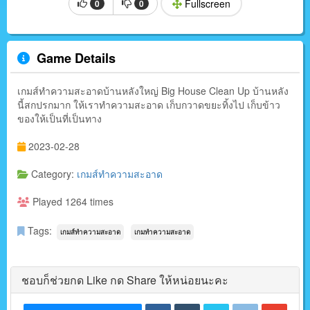
Fullscreen
0
0
Game Details
เกมส์ทำความสะอาดบ้านหลังใหญ่ Big House Clean Up บ้านหลัง
นี้สกปรกมาก ให้เราทำความสะอาด เก็บกวาดขยะทิ้งไป เก็บข้าว
ของให้เป็นที่เป็นทาง
2023-02-28
Category:
เกมส์ทำความสะอาด
Played 1264 times
Tags:
เกมส์ทำความสะอาด
เกมทำความสะอาด
ชอบก็ช่วยกด Like กด Share ให้หน่อยนะคะ