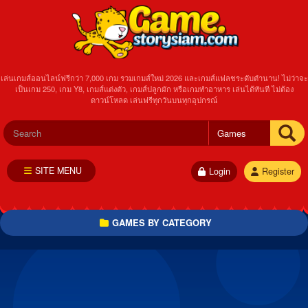
เล่นเกมส์ออนไลน์ฟรีกว่า 7,000 เกม รวมเกมส์ใหม่ 2026 และเกมส์แฟลชระดับตำนาน! ไม่ว่าจะ
เป็นเกม 250, เกม Y8, เกมส์แต่งตัว, เกมส์ปลูกผัก หรือเกมทำอาหาร เล่นได้ทันที ไม่ต้อง
ดาวน์โหลด เล่นฟรีทุกวันบนทุกอุปกรณ์
SITE MENU
Login
Register
GAMES BY CATEGORY