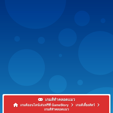
เกมส์ทำคลอดแมว
เกมส์ออนไลน์เล่นฟรีที่ GameStory
เกมส์เลี้ยงสัตว์
เกมส์ทำคลอดแมว