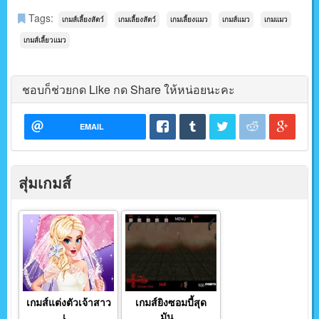
Tags:
เกมส์เลี้ยงสัตว์
เกมเลี้ยงสัตว์
เกมเลี้ยงแมว
เกมส์แมว
เกมแมว
เกมส์เลี้ยวแมว
ชอบก็ช่วยกด Like กด Share ให้หน่อยนะคะ
EMAIL
สุ่มเกมส์
เกมส์แต่งตัวเจ้าสาว
เกมส์ยิงซอมบี้สุด
เ...
มัน...