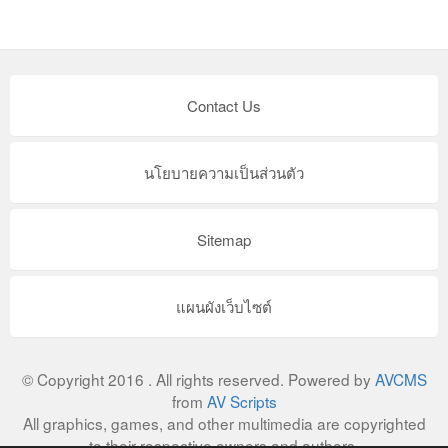
Contact Us
นโยบายความเป็นส่วนตัว
Sitemap
แผนผังเว็บไซต์
© Copyright 2016 . All rights reserved. Powered by
AVCMS
from
AV Scripts
All graphics, games, and other multimedia are copyrighted
to their respective owners and authors.