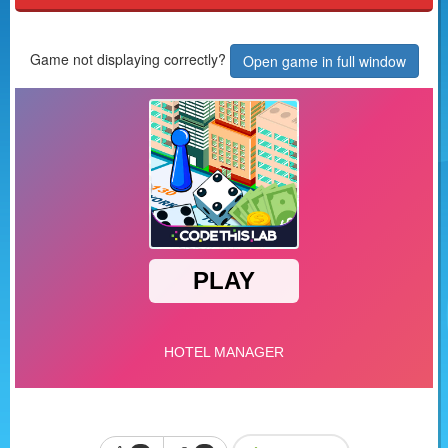
Game not displaying correctly?
Open game in full window