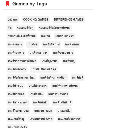
Games by Tags
250 เกม
COOKING GAMES
DIFFERENCE GAMES
Y8
รวมเกมส์จับคู่
รวมเกมส์จับผิดภาพทั้งหมด
รวมเกมส์แต่งตัวทั้งหมด
เกม Y8
เกมขายอาหาร
เกมคุณหมอ
เกมจับคู่
เกมจับผิดภาพ
เกมทำขนม
เกมทำอาหาร
เกมร้านอาหาร
เกมส์ขายอาหาร
เกมส์ขายอาหารทั้งหมด
เกมส์คุณหมอ
เกมส์จับคู่
เกมส์จับผิดภาพ
เกมส์จับผิดภาพ 5 จุด
เกมส์จับผิดภาพการ์ตูน
เกมส์จับผิดภาพเหมือน
เกมส์ต่อสู้
เกมส์ทำขนม
เกมส์ทำอาหาร
เกมส์ทำอาหารทั้งหมด
เกมส์ฝึกสมอง
เกมส์ยิงปืน
เกมส์ร้านอาหาร
เกมส์หาทางออก
เกมส์แต่งตัว
เกมส์โฟโต้ฮันท์
เกมส์โรงพยาบาล
เกมหาทางออก
เกมแต่งตัว
เล่นเกมส์จับคู่
เล่นเกมส์จับผิดภาพ
เล่นเกมส์ทำอาหาร
เล่นเกมส์แต่งตัว