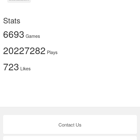
Stats
6693
Games
20227282
Plays
723
Likes
Contact Us