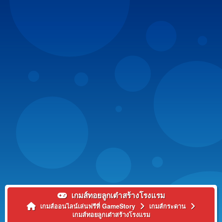
เกมส์ทอยลูกเต๋าสร้างโรงแรม
เกมส์ออนไลน์เล่นฟรีที่ GameStory
เกมส์กระดาน
เกมส์ทอยลูกเต๋าสร้างโรงแรม