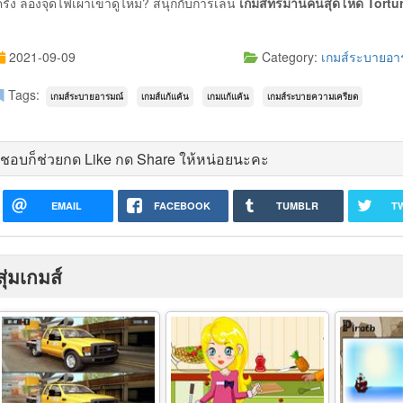
ครั้ง ลองจุดไฟเผาเขาดูไหม? สนุกกับการเล่น
เกมส์ทรมานคนสุดโหด Tortur
2021-09-09
Category:
เกมส์ระบายอา
Tags:
เกมส์ระบายอารมณ์
เกมส์แก้แค้น
เกมแก้แค้น
เกมส์ระบายความเครียด
ชอบก็ช่วยกด Like กด Share ให้หน่อยนะคะ
EMAIL
FACEBOOK
TUMBLR
T
สุ่มเกมส์