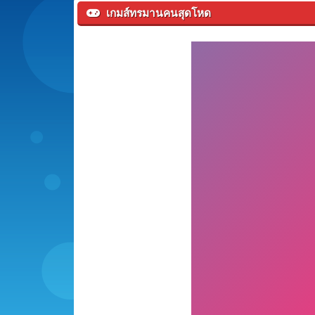
เกมส์ทรมานคนสุดโหด