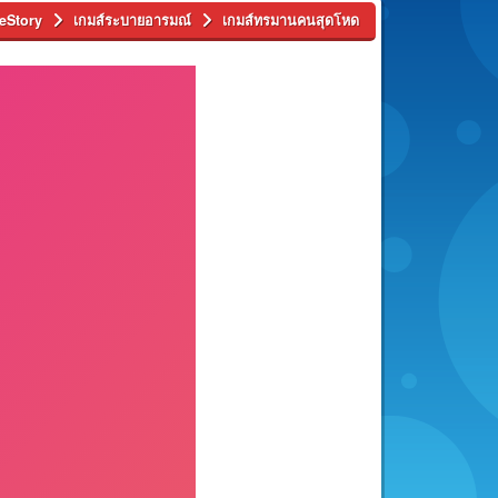
meStory
เกมส์ระบายอารมณ์
เกมส์ทรมานคนสุดโหด