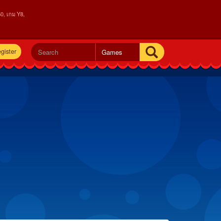
0, เกม Y8,
gister