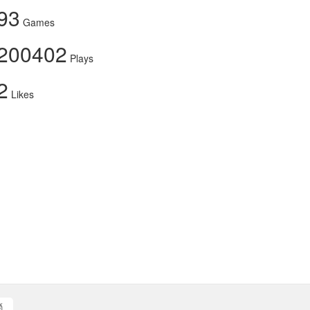
93
Games
200402
Plays
2
Likes
์