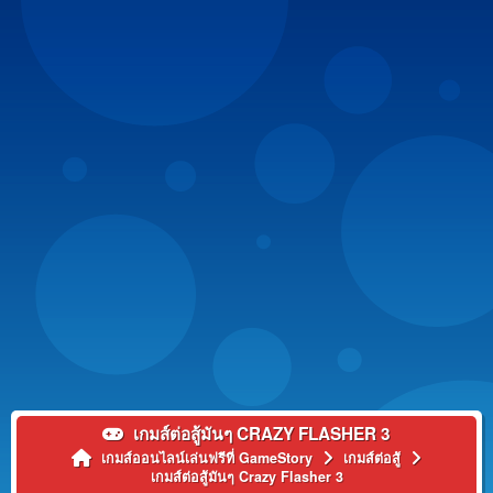
เกมส์ต่อสู้มันๆ CRAZY FLASHER 3
เกมส์ออนไลน์เล่นฟรีที่ GameStory
เกมส์ต่อสู้
เกมส์ต่อสู้มันๆ Crazy Flasher 3