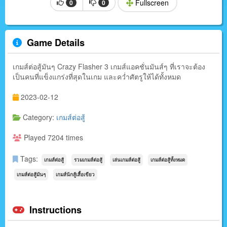
Fullscreen
0
0
Game Details
เกมส์ต่อสู้มันๆ Crazy Flasher 3 เกมส์แอคชั่นมันส์ๆ ที่เราจะต้อง
เป็นคนที่แข็งแกร่งที่สุดในเกม และคว่ำศัตรูให้ได้ทั้งหมด
2023-02-12
Category:
เกมส์ต่อสู้
Played 7204 times
Tags:
เกมส์ต่อสู้
รวมเกมส์ต่อสู้
เล่นเกมส์ต่อสู้
เกมส์ต่อสู้ทั้งหมด
เกมส์ต่อสู้มันๆ
เกมส์นักสู้เสื้อเขียว
Instructions