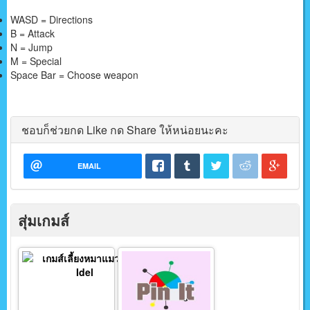
WASD = Directions
B = Attack
N = Jump
M = Special
Space Bar = Choose weapon
ชอบก็ช่วยกด Like กด Share ให้หน่อยนะคะ
EMAIL
สุ่มเกมส์