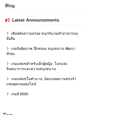
Blog
Latest Announcements
เติมพลังความอร่อย สนุกกับเกมทำอาหารบน
มือถือ
เกมจับผิดภาพ: ฝึกสมอง สนุกสนาน พัฒนา
ทักษะ
เกมแฟลชสำหรับเด็กผู้หญิง: โลกแห่ง
จินตนาการและความสนุกสนาน
เกมแฟลชในตำนาน: ย้อนรอยความทรงจำ
แห่งยุคเกมออนไลน์
เกมส์ 6000
Tag