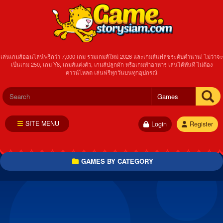
เล่นเกมส์ออนไลน์ฟรีกว่า 7,000 เกม รวมเกมส์ใหม่ 2026 และเกมส์แฟลชระดับตำนาน! ไม่ว่าจะ
เป็นเกม 250, เกม Y8, เกมส์แต่งตัว, เกมส์ปลูกผัก หรือเกมทำอาหาร เล่นได้ทันที ไม่ต้อง
ดาวน์โหลด เล่นฟรีทุกวันบนทุกอุปกรณ์
SITE MENU
Login
Register
GAMES BY CATEGORY