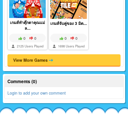
เกมส์ทำตุ๊กตาคุณแม่
เกมส์จับคู่ของ 3 มิต...
ล...
0
0
0
0
2125 Users Played
1698 Users Played
View More Games
Comments (0)
Login to add your own comment