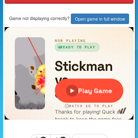
Game not displaying correctly?
Open game in full window