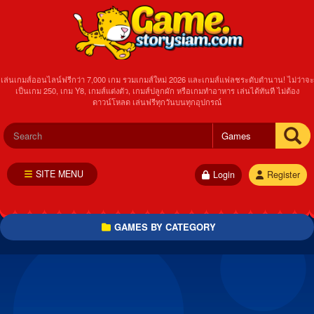
เล่นเกมส์ออนไลน์ฟรีกว่า 7,000 เกม รวมเกมส์ใหม่ 2026 และเกมส์แฟลชระดับตำนาน! ไม่ว่าจะ
เป็นเกม 250, เกม Y8, เกมส์แต่งตัว, เกมส์ปลูกผัก หรือเกมทำอาหาร เล่นได้ทันที ไม่ต้อง
ดาวน์โหลด เล่นฟรีทุกวันบนทุกอุปกรณ์
SITE MENU
Login
Register
GAMES BY CATEGORY