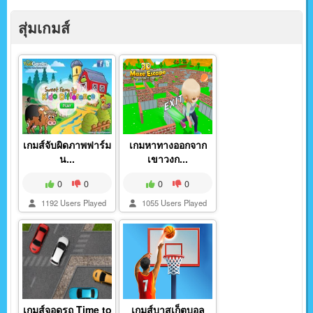
สุ่มเกมส์
เกมส์จับผิดภาพฟาร์ม
เกมหาทางออกจาก
น...
เขาวงก...
0
0
0
0
1192 Users Played
1055 Users Played
เกมส์จอดรถ Time to
เกมส์บาสเก็ตบอล