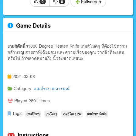
Fullscreen
0
0
Game Details
เกมส์ตัดนิ้ว
1000 Degree Heated Knife เกมส์โหดๆ ที่ต้องใช้ความ
กล้าหาญ สายตาที่เฉียบคม และความเร็วของคุณ ว่ากล้าที่จะเล่น
หรือไม่ ถ้าพลาดหมายถึง นิ้วจะขาดเลยนะ
2021-02-08
Category:
เกมส์ระบายอารมณ์
Played 2801 times
Tags:
เกมส์โหดๆ
เกมโหดๆ
เกมส์โหดๆ PC
เกมโหดๆ มือถือ
Instructions