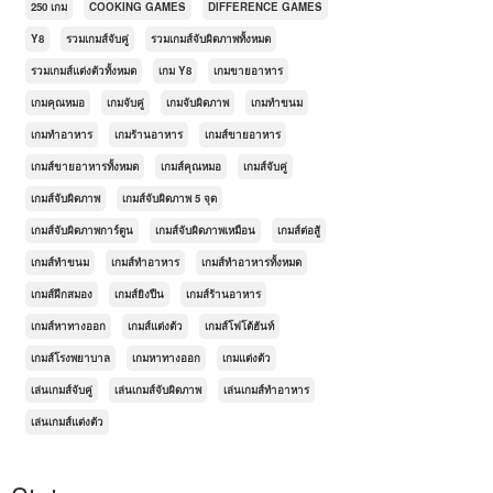
250 เกม
COOKING GAMES
DIFFERENCE GAMES
Y8
รวมเกมส์จับคู่
รวมเกมส์จับผิดภาพทั้งหมด
รวมเกมส์แต่งตัวทั้งหมด
เกม Y8
เกมขายอาหาร
เกมคุณหมอ
เกมจับคู่
เกมจับผิดภาพ
เกมทำขนม
เกมทำอาหาร
เกมร้านอาหาร
เกมส์ขายอาหาร
เกมส์ขายอาหารทั้งหมด
เกมส์คุณหมอ
เกมส์จับคู่
เกมส์จับผิดภาพ
เกมส์จับผิดภาพ 5 จุด
เกมส์จับผิดภาพการ์ตูน
เกมส์จับผิดภาพเหมือน
เกมส์ต่อสู้
เกมส์ทำขนม
เกมส์ทำอาหาร
เกมส์ทำอาหารทั้งหมด
เกมส์ฝึกสมอง
เกมส์ยิงปืน
เกมส์ร้านอาหาร
เกมส์หาทางออก
เกมส์แต่งตัว
เกมส์โฟโต้ฮันท์
เกมส์โรงพยาบาล
เกมหาทางออก
เกมแต่งตัว
เล่นเกมส์จับคู่
เล่นเกมส์จับผิดภาพ
เล่นเกมส์ทำอาหาร
เล่นเกมส์แต่งตัว