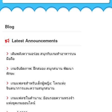
Blog
Latest Announcements
เติมพลังความอร่อย สนุกกับเกมทำอาหารบน
มือถือ
เกมจับผิดภาพ: ฝึกสมอง สนุกสนาน พัฒนา
ทักษะ
เกมแฟลชสำหรับเด็กผู้หญิง: โลกแห่ง
จินตนาการและความสนุกสนาน
เกมแฟลชในตำนาน: ย้อนรอยความทรงจำ
แห่งยุคเกมออนไลน์