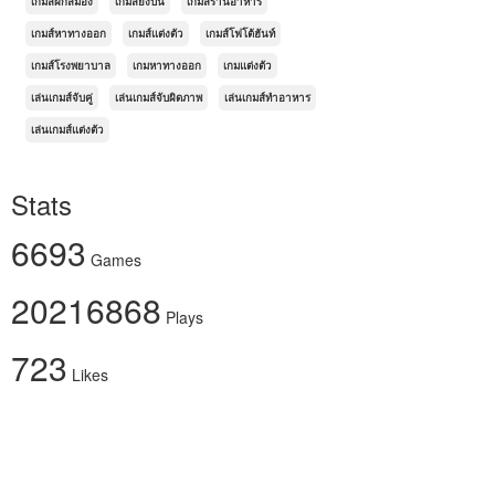
เกมส์ฝึกสมอง
เกมส์ยิงปืน
เกมส์ร้านอาหาร
เกมส์หาทางออก
เกมส์แต่งตัว
เกมส์โฟโต้ฮันท์
เกมส์โรงพยาบาล
เกมหาทางออก
เกมแต่งตัว
เล่นเกมส์จับคู่
เล่นเกมส์จับผิดภาพ
เล่นเกมส์ทำอาหาร
เล่นเกมส์แต่งตัว
Stats
6693
Games
20216868
Plays
723
Likes