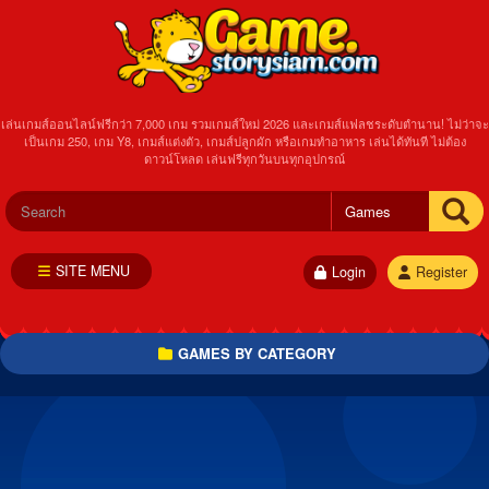
เล่นเกมส์ออนไลน์ฟรีกว่า 7,000 เกม รวมเกมส์ใหม่ 2026 และเกมส์แฟลชระดับตำนาน! ไม่ว่าจะ
เป็นเกม 250, เกม Y8, เกมส์แต่งตัว, เกมส์ปลูกผัก หรือเกมทำอาหาร เล่นได้ทันที ไม่ต้อง
ดาวน์โหลด เล่นฟรีทุกวันบนทุกอุปกรณ์
SITE MENU
Login
Register
GAMES BY CATEGORY