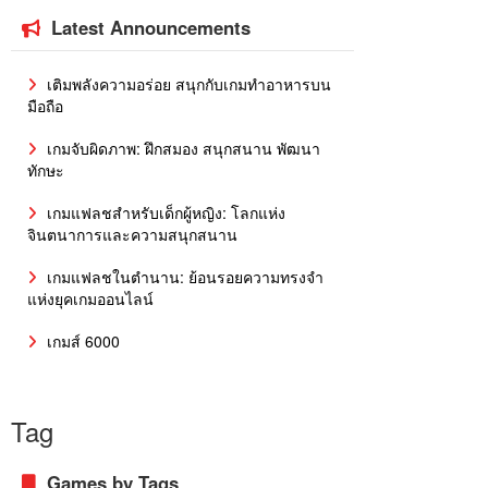
Latest Announcements
เติมพลังความอร่อย สนุกกับเกมทำอาหารบน
มือถือ
เกมจับผิดภาพ: ฝึกสมอง สนุกสนาน พัฒนา
ทักษะ
เกมแฟลชสำหรับเด็กผู้หญิง: โลกแห่ง
จินตนาการและความสนุกสนาน
เกมแฟลชในตำนาน: ย้อนรอยความทรงจำ
แห่งยุคเกมออนไลน์
เกมส์ 6000
Tag
Games by Tags