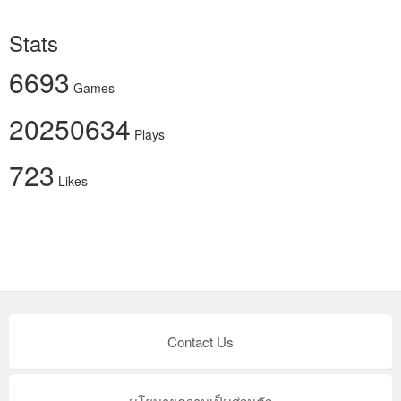
Stats
6693
Games
20250634
Plays
723
Likes
Contact Us