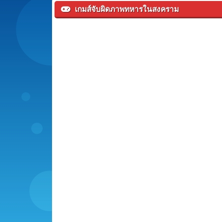
เกมส์จับผิดภาพทหารในสงคราม