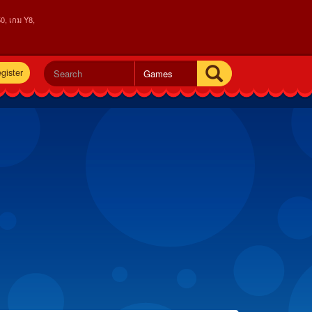
0, เกม Y8,
gister