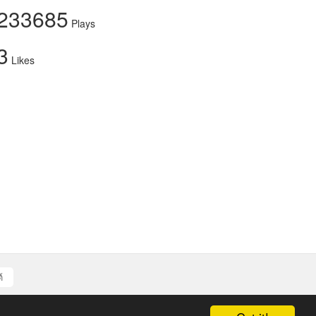
233685
Plays
3
Likes
์
d authors.