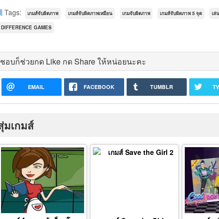
Tags:
เกมส์จับผิดภาพ
เกมส์จับผิดภาพเหมือน
เกมจับผิดภาพ
เกมส์จับผิดภาพ 5 จุด
เล่
DIFFERENCE GAMES
ชอบก็ช่วยกด Like กด Share ให้หน่อยนะคะ
EMAIL
FACEBOOK
TUMBLR
T
สุ่มเกมส์