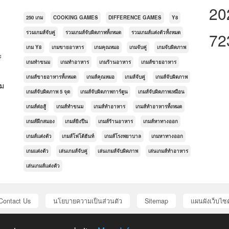
20
250 เกม
COOKING GAMES
DIFFERENCE GAMES
Y8
รวมเกมส์จับคู่
รวมเกมส์จับผิดภาพทั้งหมด
รวมเกมส์แต่งตัวทั้งหมด
72
เกม Y8
เกมขายอาหาร
เกมคุณหมอ
เกมจับคู่
เกมจับผิดภาพ
ะ
เกมทำขนม
เกมทำอาหาร
เกมร้านอาหาร
เกมส์ขายอาหาร
เกมส์ขายอาหารทั้งหมด
เกมส์คุณหมอ
เกมส์จับคู่
เกมส์จับผิดภาพ
กม
เกมส์จับผิดภาพ 5 จุด
เกมส์จับผิดภาพการ์ตูน
เกมส์จับผิดภาพเหมือน
เกมส์ต่อสู้
เกมส์ทำขนม
เกมส์ทำอาหาร
เกมส์ทำอาหารทั้งหมด
เกมส์ฝึกสมอง
เกมส์ยิงปืน
เกมส์ร้านอาหาร
เกมส์หาทางออก
เกมส์แต่งตัว
เกมส์โฟโต้ฮันท์
เกมส์โรงพยาบาล
เกมหาทางออก
เกมแต่งตัว
เล่นเกมส์จับคู่
เล่นเกมส์จับผิดภาพ
เล่นเกมส์ทำอาหาร
เล่นเกมส์แต่งตัว
Contact Us
นโยบายความเป็นส่วนตัว
Sitemap
แผนผังเว็บไซต
© Copyright 2016 . All rights reserved. Powered by
AVCMS
from
AV Scripts
ics, games, and other multimedia are copyrighted to their respective owners an