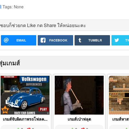
Tags: None
ชอบก็ช่วยกด Like กด Share ให้หน่อยนะคะ
EMAIL
FACEBOOK
TUMBLR
T
สุ่มเกมส์
เกมส์จับผิดภาพรถโฟลค...
เกมส์เป่าฟลุต
เกมส์หาสม