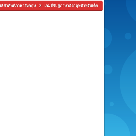
มส์คำศัพท์ภาษาอังกฤษ
เกมส์จับคู่ภาษาอังกฤษสำหรับเด็ก