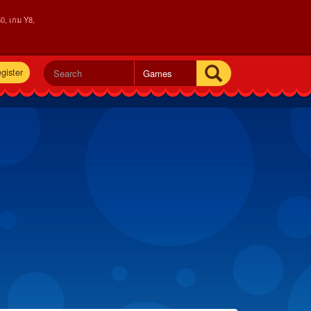
0, เกม Y8,
gister