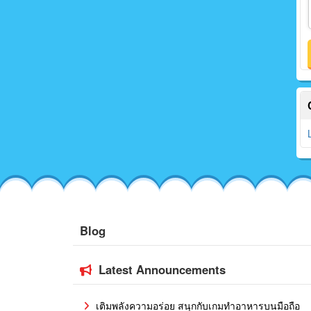
Blog
Latest Announcements
เติมพลังความอร่อย สนุกกับเกมทำอาหารบนมือถือ