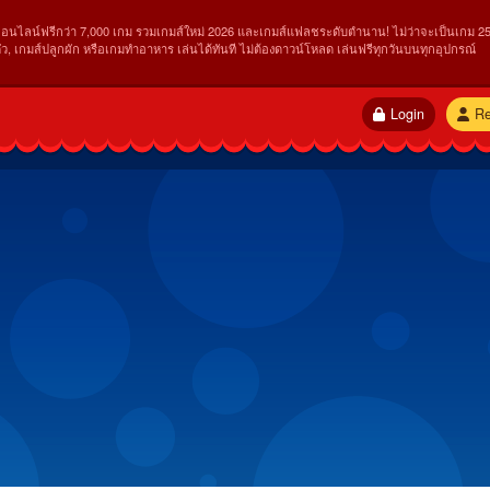
ออนไลน์ฟรีกว่า 7,000 เกม รวมเกมส์ใหม่ 2026 และเกมส์แฟลชระดับตำนาน! ไม่ว่าจะเป็นเกม 25
ัว, เกมส์ปลูกผัก หรือเกมทำอาหาร เล่นได้ทันที ไม่ต้องดาวน์โหลด เล่นฟรีทุกวันบนทุกอุปกรณ์
Login
Re