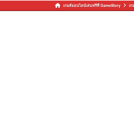
เกมส์ออนไลน์เล่นฟรีที่ GameStory
เก