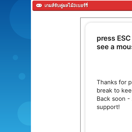
เกมส์จับคู่ผลไม้3เบอร์รี่