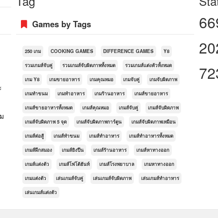
Tag
Sta
66
Games by Tags
20
250 เกม
COOKING GAMES
DIFFERENCE GAMES
Y8
รวมเกมส์จับคู่
รวมเกมส์จับผิดภาพทั้งหมด
รวมเกมส์แต่งตัวทั้งหมด
72
เกม Y8
เกมขายอาหาร
เกมคุณหมอ
เกมจับคู่
เกมจับผิดภาพ
ะ
เกมทำขนม
เกมทำอาหาร
เกมร้านอาหาร
เกมส์ขายอาหาร
เกมส์ขายอาหารทั้งหมด
เกมส์คุณหมอ
เกมส์จับคู่
เกมส์จับผิดภาพ
กม
เกมส์จับผิดภาพ 5 จุด
เกมส์จับผิดภาพการ์ตูน
เกมส์จับผิดภาพเหมือน
เกมส์ต่อสู้
เกมส์ทำขนม
เกมส์ทำอาหาร
เกมส์ทำอาหารทั้งหมด
เกมส์ฝึกสมอง
เกมส์ยิงปืน
เกมส์ร้านอาหาร
เกมส์หาทางออก
เกมส์แต่งตัว
เกมส์โฟโต้ฮันท์
เกมส์โรงพยาบาล
เกมหาทางออก
เกมแต่งตัว
เล่นเกมส์จับคู่
เล่นเกมส์จับผิดภาพ
เล่นเกมส์ทำอาหาร
เล่นเกมส์แต่งตัว