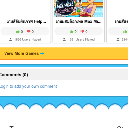
เกมส์จับผิดภาพ Help...
เกมผสมค็อกเทล Max Mi...
เกมส์แต่
0
0
0
0
1866 Users Played
1681 Users Played
2144
View More Games
Comments (0)
Login to add your own comment