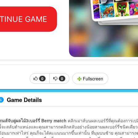
Fullscreen
0
0
Game Details
เกมส์จับคู่ผลไม้3เบอร์รี่ Berry match
คลิกเมาส์บนผลเบอร์รี่ที่คุณต้องการเปล
นี้จะสลับตำแหน่งและคุณสามารถคลิกสลับอย่างน้อยสามผลเบอร์รี่ชนิดเดียว
ซ้อนมากเท่าไหร่ คุณก็จะได้คะแนนมากขึ้นเท่านั้น ที่มุมบนซ้าย คุณสาม