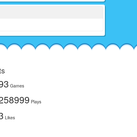
ts
93
Games
258999
Plays
3
Likes