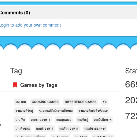
Comments (0)
Login to add your own comment
Tag
Sta
66
Games by Tags
20
250 เกม
COOKING GAMES
DIFFERENCE GAMES
Y8
รวมเกมส์จับคู่
รวมเกมส์จับผิดภาพทั้งหมด
รวมเกมส์แต่งตัวทั้งหมด
72
เกม Y8
เกมขายอาหาร
เกมคุณหมอ
เกมจับคู่
เกมจับผิดภาพ
ะ
เกมทำขนม
เกมทำอาหาร
เกมร้านอาหาร
เกมส์ขายอาหาร