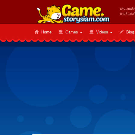
เล่นเกมส์
เกมส์แต่งต
Home
Games
Videos
Blog