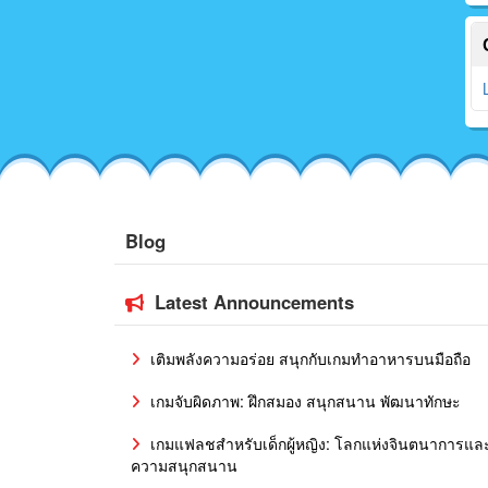
Blog
Latest Announcements
เติมพลังความอร่อย สนุกกับเกมทำอาหารบนมือถือ
เกมจับผิดภาพ: ฝึกสมอง สนุกสนาน พัฒนาทักษะ
เกมแฟลชสำหรับเด็กผู้หญิง: โลกแห่งจินตนาการแล
ความสนุกสนาน