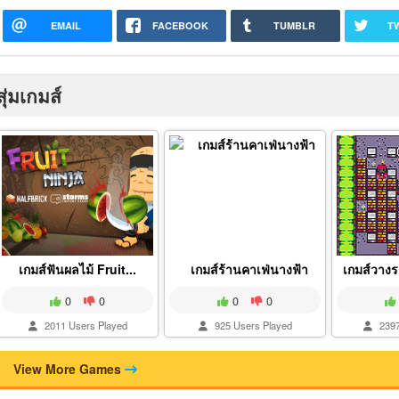
EMAIL
FACEBOOK
TUMBLR
T
สุ่มเกมส์
เกมส์ฟันผลไม้ Fruit...
เกมส์ร้านคาเฟ่นางฟ้า
เกมส์วางร
0
0
0
0
2011 Users Played
925 Users Played
2397
View More Games