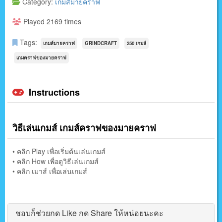
Category:
เกมส์มายคราฟ
Played 2169 times
Tags:
เกมส์มายคราฟ
GRINDCRAFT
250 เกมส์
เกมคราฟของมายคราฟ
Instructions
วิธีเล่นเกมส์ เกมส์คราฟของมายคราฟ
• คลิก Play เพื่อเริ่มต้นเล่นเกมส์
• คลิก How เพื่อดูวิธีเล่นเกมส์
• คลิก เมาส์ เพื่อเล่นเกมส์
ชอบก็ช่วยกด Like กด Share ให้หน่อยนะคะ