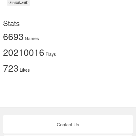
เล่นเกมส์แต่งตัว
Stats
6693
Games
20210016
Plays
723
Likes
Contact Us