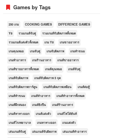
Games by Tags
250 เกม
COOKING GAMES
DIFFERENCE GAMES
Y8
รวมเกมส์จับคู่
รวมเกมส์จับผิดภาพทั้งหมด
รวมเกมส์แต่งตัวทั้งหมด
เกม Y8
เกมขายอาหาร
เกมคุณหมอ
เกมจับคู่
เกมจับผิดภาพ
เกมทำขนม
เกมทำอาหาร
เกมร้านอาหาร
เกมส์ขายอาหาร
เกมส์ขายอาหารทั้งหมด
เกมส์คุณหมอ
เกมส์จับคู่
เกมส์จับผิดภาพ
เกมส์จับผิดภาพ 5 จุด
เกมส์จับผิดภาพการ์ตูน
เกมส์จับผิดภาพเหมือน
เกมส์ต่อสู้
เกมส์ทำขนม
เกมส์ทำอาหาร
เกมส์ทำอาหารทั้งหมด
เกมส์ฝึกสมอง
เกมส์ยิงปืน
เกมส์ร้านอาหาร
เกมส์หาทางออก
เกมส์แต่งตัว
เกมส์โฟโต้ฮันท์
เกมส์โรงพยาบาล
เกมหาทางออก
เกมแต่งตัว
เล่นเกมส์จับคู่
เล่นเกมส์จับผิดภาพ
เล่นเกมส์ทำอาหาร