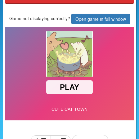
Game not displaying correctly?
Open game in full window