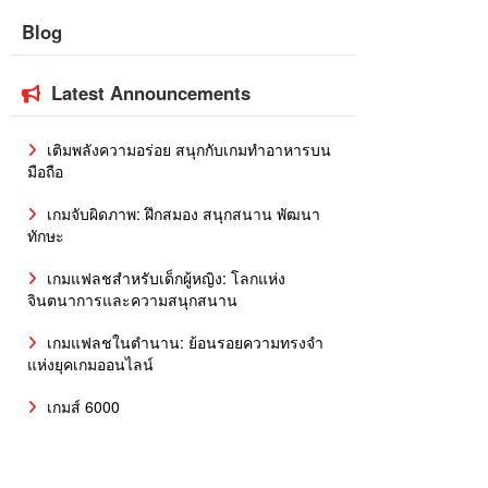
Blog
Latest Announcements
เติมพลังความอร่อย สนุกกับเกมทำอาหารบน
มือถือ
เกมจับผิดภาพ: ฝึกสมอง สนุกสนาน พัฒนา
ทักษะ
เกมแฟลชสำหรับเด็กผู้หญิง: โลกแห่ง
จินตนาการและความสนุกสนาน
เกมแฟลชในตำนาน: ย้อนรอยความทรงจำ
แห่งยุคเกมออนไลน์
เกมส์ 6000