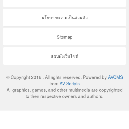
นโยบายความเป็นส่วนตัว
Sitemap
แผนผังเว็บไซต์
© Copyright 2016 . All rights reserved. Powered by
AVCMS
from
AV Scripts
All graphics, games, and other multimedia are copyrighted
to their respective owners and authors.