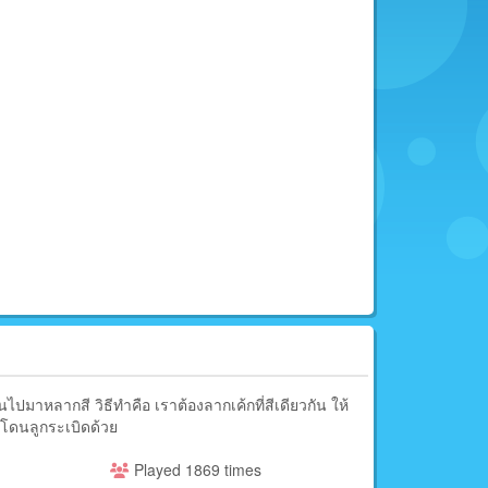
ไปมาหลากสี วิธีทำคือ เราต้องลากเค้กที่สีเดียวกัน ให้
จะโดนลูกระเบิดด้วย
Played 1869 times