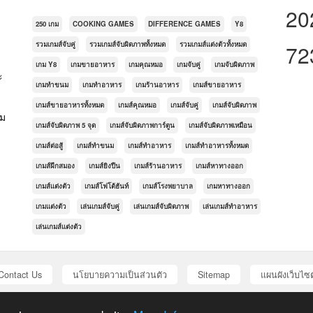
20
250 เกม
COOKING GAMES
DIFFERENCE GAMES
Y8
รวมเกมส์จับคู่
รวมเกมส์จับผิดภาพทั้งหมด
รวมเกมส์แต่งตัวทั้งหมด
72
เกม Y8
เกมขายอาหาร
เกมคุณหมอ
เกมจับคู่
เกมจับผิดภาพ
ะ
เกมทำขนม
เกมทำอาหาร
เกมร้านอาหาร
เกมส์ขายอาหาร
เกมส์ขายอาหารทั้งหมด
เกมส์คุณหมอ
เกมส์จับคู่
เกมส์จับผิดภาพ
กม
เกมส์จับผิดภาพ 5 จุด
เกมส์จับผิดภาพการ์ตูน
เกมส์จับผิดภาพเหมือน
เกมส์ต่อสู้
เกมส์ทำขนม
เกมส์ทำอาหาร
เกมส์ทำอาหารทั้งหมด
เกมส์ฝึกสมอง
เกมส์ยิงปืน
เกมส์ร้านอาหาร
เกมส์หาทางออก
เกมส์แต่งตัว
เกมส์โฟโต้ฮันท์
เกมส์โรงพยาบาล
เกมหาทางออก
เกมแต่งตัว
เล่นเกมส์จับคู่
เล่นเกมส์จับผิดภาพ
เล่นเกมส์ทำอาหาร
เล่นเกมส์แต่งตัว
Contact Us
นโยบายความเป็นส่วนตัว
Sitemap
แผนผังเว็บไซต
© Copyright 2016 . All rights reserved. Powered by
AVCMS
from
AV Scripts
ics, games, and other multimedia are copyrighted to their respective owners an