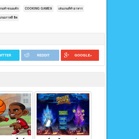
เกมทำขนมเค้ก
COOKING GAMES
เล่นเกมส์ทำอาหาร
เกมเกาหลี ฮิต
WITTER
REDDIT
GOOGLE+