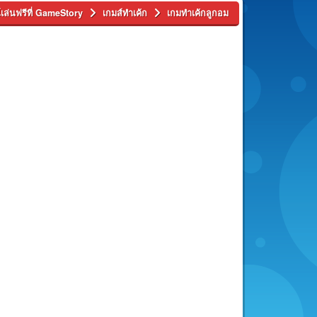
เล่นฟรีที่ GameStory
เกมส์ทำเค้ก
เกมทำเค้กลูกอม