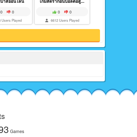
้ตบาสออนไลน์
เกมส์ดราก้อนบอลต่อสู...
0
0
0
0
 Users Played
6612 Users Played
ts
93
Games