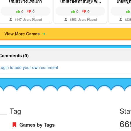
เกมส์ระวังแฟนเก่า
เกมส์รองเท้าส้นสูง W...
เกมส์ชู
0
0
0
0
1447 Users Played
1553 Users Played
1238
View More Games
Comments (0)
Login to add your own comment
Tag
Sta
66
Games by Tags