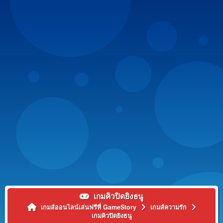
เกมคิวปิดยิงธนู
เกมส์ออนไลน์เล่นฟรีที่ GameStory
เกมส์ความรัก
เกมคิวปิดยิงธนู