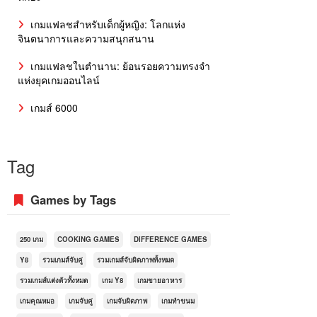
เกมแฟลชสำหรับเด็กผู้หญิง: โลกแห่ง
จินตนาการและความสนุกสนาน
เกมแฟลชในตำนาน: ย้อนรอยความทรงจำ
แห่งยุคเกมออนไลน์
เกมส์ 6000
Tag
Games by Tags
250 เกม
COOKING GAMES
DIFFERENCE GAMES
Y8
รวมเกมส์จับคู่
รวมเกมส์จับผิดภาพทั้งหมด
รวมเกมส์แต่งตัวทั้งหมด
เกม Y8
เกมขายอาหาร
เกมคุณหมอ
เกมจับคู่
เกมจับผิดภาพ
เกมทำขนม