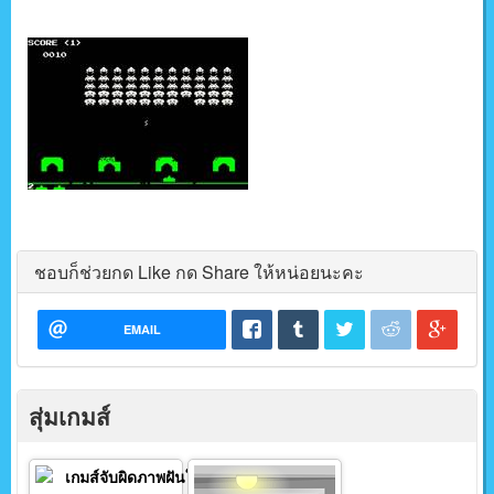
ชอบก็ช่วยกด Like กด Share ให้หน่อยนะคะ
EMAIL
สุ่มเกมส์