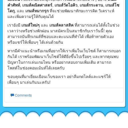
คำศัพท์
,
เกมส์คณิตศาสตร์
,
เกมส์วัดไอคิว
,
เกมส์กระดาน
,
เกมส์โซ
โดกุ
, และ
เกมส์หมากรุก
ที่จะช่วยพัฒนาทักษะการคิด วิเคราะห์
และเพิ่มความรู้ให้กับคุณได้
เรายังมี
เกมส์ใหม่ๆ
และ
เกมส์คลาสสิค
ที่สามารถเล่นได้ทั้งในช่วง
เวลาว่างหรือช่วงพักผ่อน มาสมัครเป็นสมาชิกกับเราวันนี้! คุณ
สามารถบันทึกเกมส์ที่ชอบและคะแนนที่ทำได้ เพื่อท้าทายตัวเอง
หรือแชร์ให้เพื่อนๆ ได้เล่นด้วยกัน
หากมีคำแนะนำหรือเกมที่อยากให้เราเพิ่มในเว็บไซต์ ก็สามารถบอก
กันได้ เราพร้อมพัฒนาเว็บไซต์ให้ดียิ่งขึ้นไปเรื่อยๆ และหากคุณพบ
ปัญหาในการเล่นเกมไหน หรืออยากสอบถามเพิ่มเติม สามารถ
โพสต์ในช่องคอมเม้นท์ได้เลยครับ
ขอบคุณที่มาเยี่ยมเยือนเว็บของเรา อย่าลืมกดไลค์และแชร์ให้
เพื่อนๆ มาเล่นกันนะครับ!
Comments