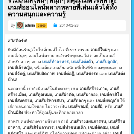
รวมเกมส์ใหม่ๆ สนุกๆ ที่คุณไม่ควรพลาด!
เกมส์ออนไลน์หลากหลายที่เล่นแล้วได้ทั้ง
ความสนุกและความรู้
By
admin
2013-02-28
31600
สวัสดีครับ!
ยินดีต้อนรับสู่เว็บไซต์เกมส์ไวไว ที่เรารวบรวม
เกมส์ใหม่ๆ
และ
เกมส์สนุกๆ ออนไลน์มากมายสำหรับทุกคน ไม่ว่าจะเป็นเกมส์
สำหรับสาวๆ อย่าง
เกมส์ทำอาหาร
,
เกมส์แต่งตั
ว
,
เกมส์ปลูกผัก
,
เกมส์เจ้าหญิง
, หรือแม้แต่เกมส์ยอดนิยมที่เป็นที่รักของทุกคนอย่าง
เกมส์จับคู่
,
เกมส์จับผิดภาพ
,
เกมส์ต่อสู้
,
เกมส์แข่งรถ
และ
เกมส์แต่ง
บ้าน
!
นอกจากนี้ เรายังมีเกมส์ในธีมต่างๆ เช่น
เกมส์สร้างเกาะ
,
เกมส์
สร้างเมือง
,
เกมส์คุณหมอ
,
เกมส์ผ่าตัด
,
เกมส์มาจอง
,
เกมส์คาสิโน
,
เกมส์สงคราม
,
เกมส์บริหารสปา
,
เกมส์ตลกๆ
และ
เกมส์ผจญภัย
ให้
เลือกเล่นตามใจชอบ ไม่ว่าจะเป็น
เกมส์ซอมบี้
,
เกมส์ผี
, หรือ
เกมส์
บ้านผีสิง
ที่จะทำให้คุณลุ้นระทึกตลอดเวลา
สำหรับคนที่ชอบความท้าทาย ยังมี
เกมส์วางแผนการรบ
,
เกมส์ร้าน
อาหาร
,
เกมส์เสิร์ฟอาหาร
,
เกมส์ทำขนมเค้ก
,
เกมส์ตัดผม
,
เกมส์
แต่งหน้า
และเกมส์ที่สนุกไปกับการพัฒนาทักษะต่างๆ อย่าง
เกมส์