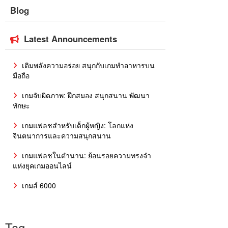
Blog
Latest Announcements
เติมพลังความอร่อย สนุกกับเกมทำอาหารบน
มือถือ
เกมจับผิดภาพ: ฝึกสมอง สนุกสนาน พัฒนา
ทักษะ
เกมแฟลชสำหรับเด็กผู้หญิง: โลกแห่ง
จินตนาการและความสนุกสนาน
เกมแฟลชในตำนาน: ย้อนรอยความทรงจำ
แห่งยุคเกมออนไลน์
เกมส์ 6000
Tag