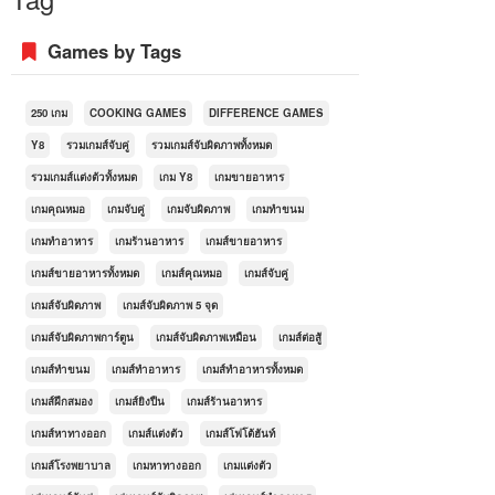
Games by Tags
250 เกม
COOKING GAMES
DIFFERENCE GAMES
Y8
รวมเกมส์จับคู่
รวมเกมส์จับผิดภาพทั้งหมด
รวมเกมส์แต่งตัวทั้งหมด
เกม Y8
เกมขายอาหาร
เกมคุณหมอ
เกมจับคู่
เกมจับผิดภาพ
เกมทำขนม
เกมทำอาหาร
เกมร้านอาหาร
เกมส์ขายอาหาร
เกมส์ขายอาหารทั้งหมด
เกมส์คุณหมอ
เกมส์จับคู่
เกมส์จับผิดภาพ
เกมส์จับผิดภาพ 5 จุด
เกมส์จับผิดภาพการ์ตูน
เกมส์จับผิดภาพเหมือน
เกมส์ต่อสู้
เกมส์ทำขนม
เกมส์ทำอาหาร
เกมส์ทำอาหารทั้งหมด
เกมส์ฝึกสมอง
เกมส์ยิงปืน
เกมส์ร้านอาหาร
เกมส์หาทางออก
เกมส์แต่งตัว
เกมส์โฟโต้ฮันท์
เกมส์โรงพยาบาล
เกมหาทางออก
เกมแต่งตัว