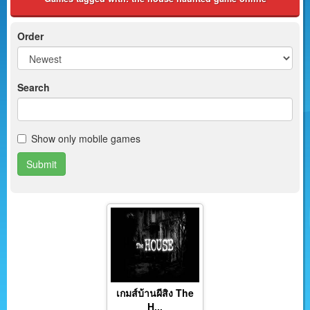
Order
Search
Show only mobile games
Submit
เกมส์บ้านผีสิง The
H...