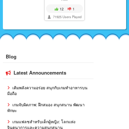
12
1
71925 Users Played
Blog
Latest Announcements
เติมพลังความอร่อย สนุกกับเกมทำอาหารบน
มือถือ
เกมจับผิดภาพ: ฝึกสมอง สนุกสนาน พัฒนา
ทักษะ
เกมแฟลชสำหรับเด็กผู้หญิง: โลกแห่ง
จินตนาการและความสนุกสนาน