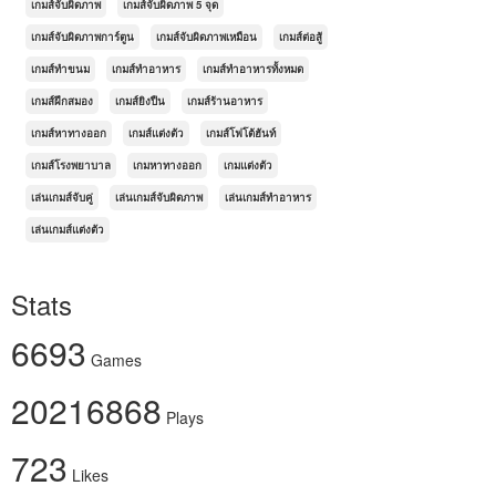
เกมส์จับผิดภาพ
เกมส์จับผิดภาพ 5 จุด
เกมส์จับผิดภาพการ์ตูน
เกมส์จับผิดภาพเหมือน
เกมส์ต่อสู้
เกมส์ทำขนม
เกมส์ทำอาหาร
เกมส์ทำอาหารทั้งหมด
เกมส์ฝึกสมอง
เกมส์ยิงปืน
เกมส์ร้านอาหาร
เกมส์หาทางออก
เกมส์แต่งตัว
เกมส์โฟโต้ฮันท์
เกมส์โรงพยาบาล
เกมหาทางออก
เกมแต่งตัว
เล่นเกมส์จับคู่
เล่นเกมส์จับผิดภาพ
เล่นเกมส์ทำอาหาร
เล่นเกมส์แต่งตัว
Stats
6693
Games
20216868
Plays
723
Likes