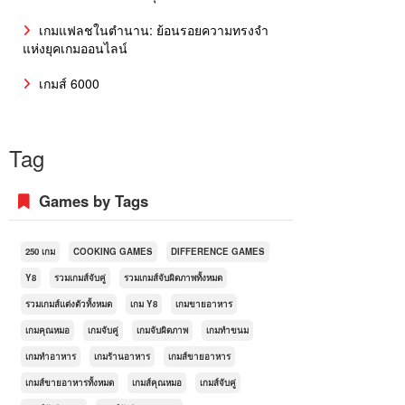
เกมแฟลชในตำนาน: ย้อนรอยความทรงจำ
แห่งยุคเกมออนไลน์
เกมส์ 6000
Tag
Games by Tags
250 เกม
COOKING GAMES
DIFFERENCE GAMES
Y8
รวมเกมส์จับคู่
รวมเกมส์จับผิดภาพทั้งหมด
รวมเกมส์แต่งตัวทั้งหมด
เกม Y8
เกมขายอาหาร
เกมคุณหมอ
เกมจับคู่
เกมจับผิดภาพ
เกมทำขนม
เกมทำอาหาร
เกมร้านอาหาร
เกมส์ขายอาหาร
เกมส์ขายอาหารทั้งหมด
เกมส์คุณหมอ
เกมส์จับคู่