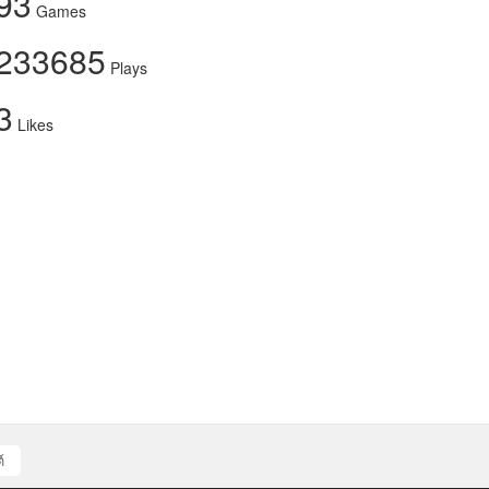
93
Games
233685
Plays
3
Likes
์