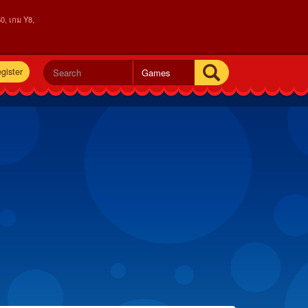
0, เกม Y8,
gister