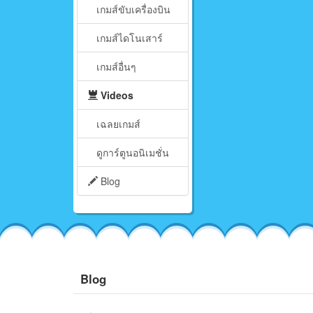
เกมส์ขับเครื่องบิน
เกมส์ไดโนเสาร์
เกมส์อื่นๆ
Videos
เฉลยเกมส์
ดูการ์ตูนอนิเมชั่น
Blog
Blog