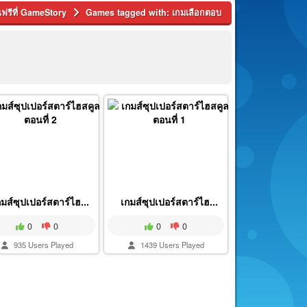
นฟรีที่ GameStory
Games tagged with: เกมเลือกตอบ
กมส์ซุปเปอร์สตาร์ไฮ...
เกมส์ซุปเปอร์สตาร์ไฮ...
0
0
0
0
935 Users Played
1439 Users Played