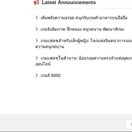
Latest Announcements
เติมพลังความอร่อย สนุกกับเกมทำอาหารบนมือถือ
เกมจับผิดภาพ: ฝึกสมอง สนุกสนาน พัฒนาทักษะ
เกมแฟลชสำหรับเด็กผู้หญิง: โลกแห่งจินตนาการแล
ความสนุกสนาน
เกมแฟลชในตำนาน: ย้อนรอยความทรงจำแห่งยุคเ
ออนไลน์
เกมส์ 6000