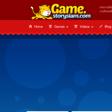
เล่นเกมส์
เกมส์แต่งต
Home
Games
Videos
Blog