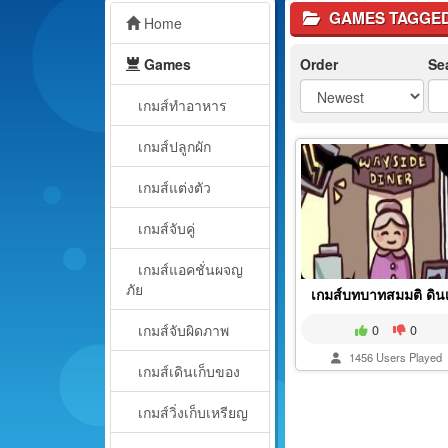
GAMES TAGGED 
Home
Games
Order
Se
เกมส์ทำอาหาร
เกมส์ปลูกผัก
เกมส์แต่งตัว
เกมส์จับคู่
เกมส์แอคชั่นผจญ
ภัย
เกมส์บทบาทสมมติ ดินเ
เกมส์จับผิดภาพ
0
0
1456 Users Played
เกมส์เดินเก็บของ
เกมส์วิ่งเก็บเหรียญ