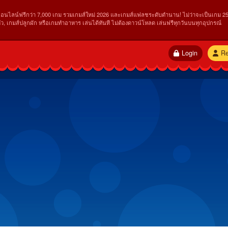
ออนไลน์ฟรีกว่า 7,000 เกม รวมเกมส์ใหม่ 2026 และเกมส์แฟลชระดับตำนาน! ไม่ว่าจะเป็นเกม 25
ัว, เกมส์ปลูกผัก หรือเกมทำอาหาร เล่นได้ทันที ไม่ต้องดาวน์โหลด เล่นฟรีทุกวันบนทุกอุปกรณ์
Login
Re