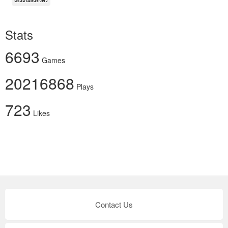
เล่นเกมส์แต่งตัว
Stats
6693
Games
20216868
Plays
723
Likes
Contact Us