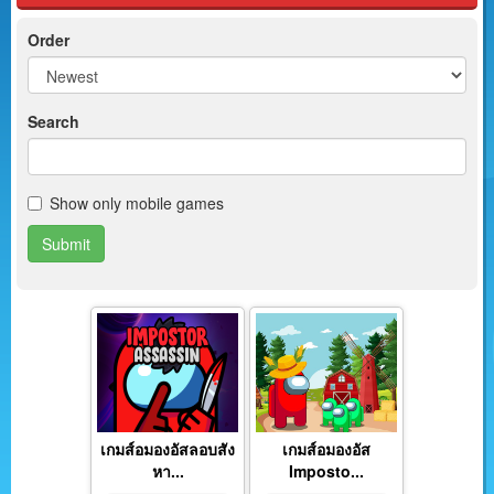
Order
Search
Show only mobile games
Submit
เกมส์อมองอัสลอบสัง
เกมส์อมองอัส
หา...
Imposto...