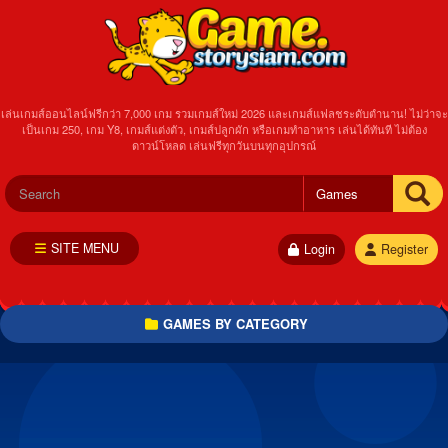
เล่นเกมส์ออนไลน์ฟรีกว่า 7,000 เกม รวมเกมส์ใหม่ 2026 และเกมส์แฟลชระดับตำนาน! ไม่ว่าจะ
เป็นเกม 250, เกม Y8, เกมส์แต่งตัว, เกมส์ปลูกผัก หรือเกมทำอาหาร เล่นได้ทันที ไม่ต้อง
ดาวน์โหลด เล่นฟรีทุกวันบนทุกอุปกรณ์
SITE MENU
Login
Register
GAMES BY CATEGORY