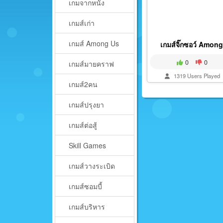
เกมจากหนัง
เกมส์เก่า
เกมส์ Among Us
เกมส์จิ๊กซอว์ Among.
0
0
เกมส์มายคราฟ
1319 Users Played
เกมส์2คน
เกมส์ปรุงยา
เกมส์ต่อสู้
Skill Games
เกมส์วางระเบิด
เกมส์ซอมบี้
เกมส์บริหาร