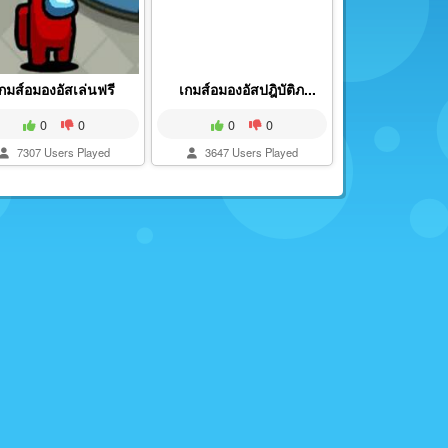
กมส์อมองอัสเล่นฟรี
เกมส์อมองอัสปฎิบัติภ...
0
0
0
0
7307 Users Played
3647 Users Played