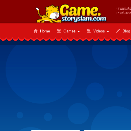
เล่นเกมส์
เกมส์แต่งต
Home
Games
Videos
Blog