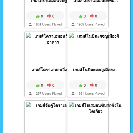
เกมโดราเอมอนจับคู่ไพ...
เกมส์โดราเอมอนฝึกพิม...
0
0
0
0
1801 Users Played
1905 Users Played
เกมส์โดราเอมอนวิ่งเก...
เกมส์โนบิตะผจญเมืองผ...
0
0
0
0
1297 Users Played
1931 Users Played