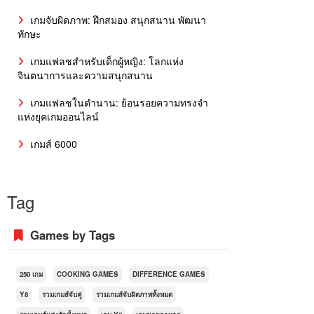
เกมจับผิดภาพ: ฝึกสมอง สนุกสนาน พัฒนา
ทักษะ
เกมแฟลชสำหรับเด็กผู้หญิง: โลกแห่ง
จินตนาการและความสนุกสนาน
เกมแฟลชในตำนาน: ย้อนรอยความทรงจำ
แห่งยุคเกมออนไลน์
เกมส์ 6000
Tag
Games by Tags
250 เกม
COOKING GAMES
DIFFERENCE GAMES
Y8
รวมเกมส์จับคู่
รวมเกมส์จับผิดภาพทั้งหมด