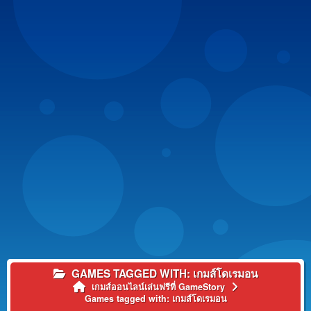
GAMES TAGGED WITH: เกมส์โดเรมอน
เกมส์ออนไลน์เล่นฟรีที่ GameStory
Games tagged with: เกมส์โดเรมอน