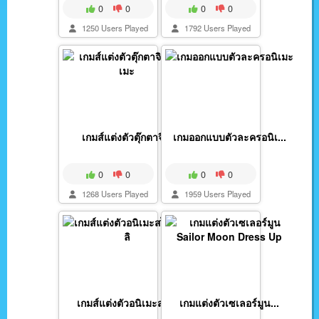
0
0
0
0
1250 Users Played
1792 Users Played
เกมส์แต่งตัวตุ๊กตาจิ...
เกมออกแบบตัวละครอนิเ...
0
0
0
0
1268 Users Played
1959 Users Played
เกมส์แต่งตัวอนิเมะสไ...
เกมแต่งตัวเซเลอร์มูน...