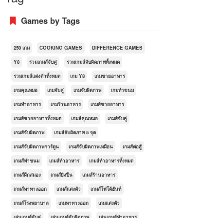
Games by Tags
250 เกม
COOKING GAMES
DIFFERENCE GAMES
Y8
รวมเกมส์จับคู่
รวมเกมส์จับผิดภาพทั้งหมด
รวมเกมส์แต่งตัวทั้งหมด
เกม Y8
เกมขายอาหาร
เกมคุณหมอ
เกมจับคู่
เกมจับผิดภาพ
เกมทำขนม
เกมทำอาหาร
เกมร้านอาหาร
เกมส์ขายอาหาร
เกมส์ขายอาหารทั้งหมด
เกมส์คุณหมอ
เกมส์จับคู่
เกมส์จับผิดภาพ
เกมส์จับผิดภาพ 5 จุด
เกมส์จับผิดภาพการ์ตูน
เกมส์จับผิดภาพเหมือน
เกมส์ต่อสู้
เกมส์ทำขนม
เกมส์ทำอาหาร
เกมส์ทำอาหารทั้งหมด
เกมส์ฝึกสมอง
เกมส์ยิงปืน
เกมส์ร้านอาหาร
เกมส์หาทางออก
เกมส์แต่งตัว
เกมส์โฟโต้ฮันท์
เกมส์โรงพยาบาล
เกมหาทางออก
เกมแต่งตัว
เล่นเกมส์จับคู่
เล่นเกมส์จับผิดภาพ
เล่นเกมส์ทำอาหาร