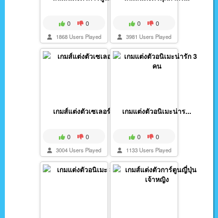
0
0
0
0
1868 Users Played
3981 Users Played
เกมส์แต่งตัวเซเลอร์ม...
เกมแต่งตัวอนิเมะน่าร...
0
0
0
0
3004 Users Played
1133 Users Played