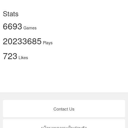
Stats
6693
Games
20233685
Plays
723
Likes
Contact Us
นโยบายความเป็นส่วนตัว