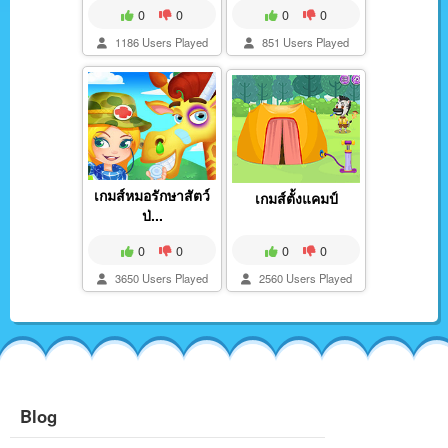
0
0
0
0
1186 Users Played
851 Users Played
เกมส์หมอรักษาสัตว์
เกมส์ตั้งแคมป์
ป่...
0
0
0
0
3650 Users Played
2560 Users Played
Blog