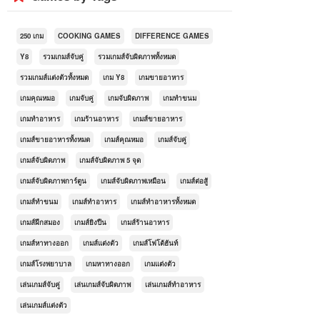
250 เกม
COOKING GAMES
DIFFERENCE GAMES
Y8
รวมเกมส์จับคู่
รวมเกมส์จับผิดภาพทั้งหมด
รวมเกมส์แต่งตัวทั้งหมด
เกม Y8
เกมขายอาหาร
เกมคุณหมอ
เกมจับคู่
เกมจับผิดภาพ
เกมทำขนม
เกมทำอาหาร
เกมร้านอาหาร
เกมส์ขายอาหาร
เกมส์ขายอาหารทั้งหมด
เกมส์คุณหมอ
เกมส์จับคู่
เกมส์จับผิดภาพ
เกมส์จับผิดภาพ 5 จุด
เกมส์จับผิดภาพการ์ตูน
เกมส์จับผิดภาพเหมือน
เกมส์ต่อสู้
เกมส์ทำขนม
เกมส์ทำอาหาร
เกมส์ทำอาหารทั้งหมด
เกมส์ฝึกสมอง
เกมส์ยิงปืน
เกมส์ร้านอาหาร
เกมส์หาทางออก
เกมส์แต่งตัว
เกมส์โฟโต้ฮันท์
เกมส์โรงพยาบาล
เกมหาทางออก
เกมแต่งตัว
เล่นเกมส์จับคู่
เล่นเกมส์จับผิดภาพ
เล่นเกมส์ทำอาหาร
เล่นเกมส์แต่งตัว