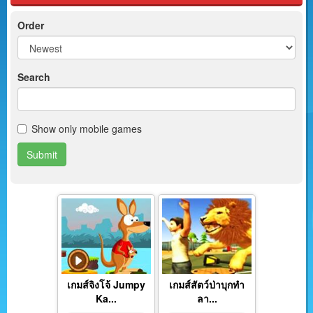
Order
Search
Show only mobile games
Submit
เกมส์จิงโจ้ Jumpy
เกมส์สัตว์ป่าบุกทำ
Ka...
ลา...