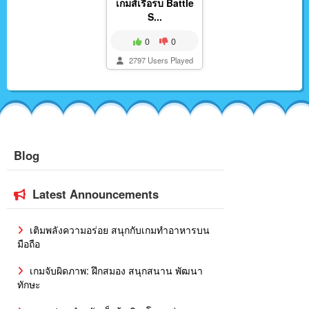
เกมส์เรือรบ Battle
S...
0
0
2797 Users Played
Blog
Latest Announcements
เติมพลังความอร่อย สนุกกับเกมทำอาหารบน
มือถือ
เกมจับผิดภาพ: ฝึกสมอง สนุกสนาน พัฒนา
ทักษะ