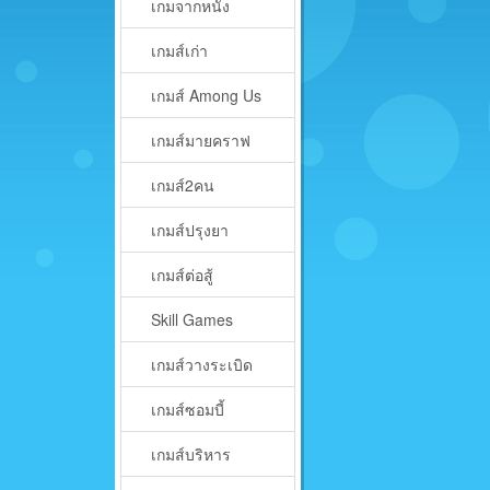
เกมจากหนัง
เกมส์เก่า
เกมส์ Among Us
เกมส์มายคราฟ
เกมส์2คน
เกมส์ปรุงยา
เกมส์ต่อสู้
Skill Games
เกมส์วางระเบิด
เกมส์ซอมบี้
เกมส์บริหาร