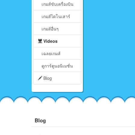
เกมส์ขับเครื่องบิน
เกมส์ไดโนเสาร์
เกมส์อื่นๆ
Videos
เฉลยเกมส์
ดูการ์ตูนอนิเมชั่น
Blog
Blog