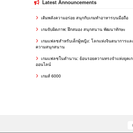
Latest Announcements
เติมพลังความอร่อย สนุกกับเกมทำอาหารบนมือถือ
เกมจับผิดภาพ: ฝึกสมอง สนุกสนาน พัฒนาทักษะ
เกมแฟลชสำหรับเด็กผู้หญิง: โลกแห่งจินตนาการแล
ความสนุกสนาน
เกมแฟลชในตำนาน: ย้อนรอยความทรงจำแห่งยุคเ
ออนไลน์
เกมส์ 6000