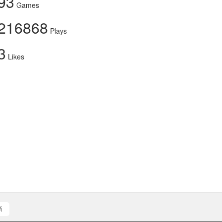
93
Games
216868
Plays
3
Likes
์