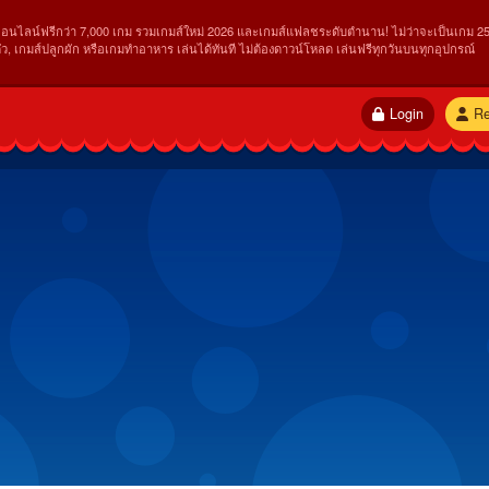
ออนไลน์ฟรีกว่า 7,000 เกม รวมเกมส์ใหม่ 2026 และเกมส์แฟลชระดับตำนาน! ไม่ว่าจะเป็นเกม 25
ัว, เกมส์ปลูกผัก หรือเกมทำอาหาร เล่นได้ทันที ไม่ต้องดาวน์โหลด เล่นฟรีทุกวันบนทุกอุปกรณ์
Login
Re