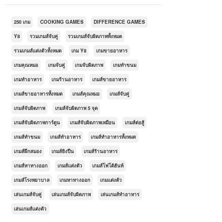
250 เกม
COOKING GAMES
DIFFERENCE GAMES
Y8
รวมเกมส์จับคู่
รวมเกมส์จับผิดภาพทั้งหมด
รวมเกมส์แต่งตัวทั้งหมด
เกม Y8
เกมขายอาหาร
เกมคุณหมอ
เกมจับคู่
เกมจับผิดภาพ
เกมทำขนม
เกมทำอาหาร
เกมร้านอาหาร
เกมส์ขายอาหาร
เกมส์ขายอาหารทั้งหมด
เกมส์คุณหมอ
เกมส์จับคู่
เกมส์จับผิดภาพ
เกมส์จับผิดภาพ 5 จุด
เกมส์จับผิดภาพการ์ตูน
เกมส์จับผิดภาพเหมือน
เกมส์ต่อสู้
เกมส์ทำขนม
เกมส์ทำอาหาร
เกมส์ทำอาหารทั้งหมด
เกมส์ฝึกสมอง
เกมส์ยิงปืน
เกมส์ร้านอาหาร
เกมส์หาทางออก
เกมส์แต่งตัว
เกมส์โฟโต้ฮันท์
เกมส์โรงพยาบาล
เกมหาทางออก
เกมแต่งตัว
เล่นเกมส์จับคู่
เล่นเกมส์จับผิดภาพ
เล่นเกมส์ทำอาหาร
เล่นเกมส์แต่งตัว