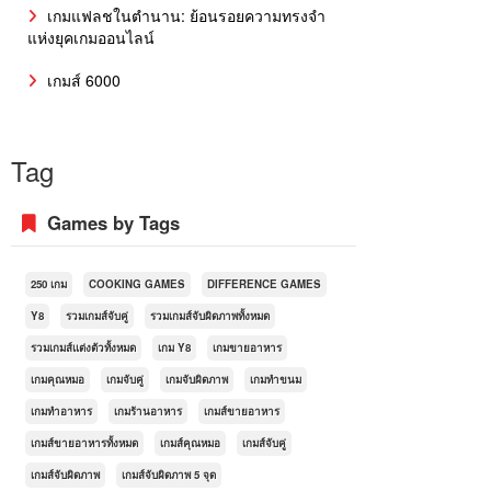
เกมแฟลชในตำนาน: ย้อนรอยความทรงจำ
แห่งยุคเกมออนไลน์
เกมส์ 6000
Tag
Games by Tags
250 เกม
COOKING GAMES
DIFFERENCE GAMES
Y8
รวมเกมส์จับคู่
รวมเกมส์จับผิดภาพทั้งหมด
รวมเกมส์แต่งตัวทั้งหมด
เกม Y8
เกมขายอาหาร
เกมคุณหมอ
เกมจับคู่
เกมจับผิดภาพ
เกมทำขนม
เกมทำอาหาร
เกมร้านอาหาร
เกมส์ขายอาหาร
เกมส์ขายอาหารทั้งหมด
เกมส์คุณหมอ
เกมส์จับคู่
เกมส์จับผิดภาพ
เกมส์จับผิดภาพ 5 จุด