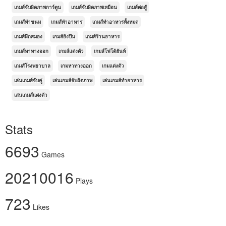
เกมส์จับผิดภาพการ์ตูน
เกมส์จับผิดภาพเหมือน
เกมส์ต่อสู้
เกมส์ทำขนม
เกมส์ทำอาหาร
เกมส์ทำอาหารทั้งหมด
เกมส์ฝึกสมอง
เกมส์ยิงปืน
เกมส์ร้านอาหาร
เกมส์หาทางออก
เกมส์แต่งตัว
เกมส์โฟโต้ฮันท์
เกมส์โรงพยาบาล
เกมหาทางออก
เกมแต่งตัว
เล่นเกมส์จับคู่
เล่นเกมส์จับผิดภาพ
เล่นเกมส์ทำอาหาร
เล่นเกมส์แต่งตัว
Stats
6693
Games
20210016
Plays
723
Likes