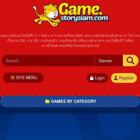
เล่นเกมส์ออนไลน์ฟรีกว่า 7,000 เกม รวมเกมส์ใหม่ 2026 และเกมส์แฟลชระดับตำนาน! ไม่ว่าจะ
เป็นเกม 250, เกม Y8, เกมส์แต่งตัว, เกมส์ปลูกผัก หรือเกมทำอาหาร เล่นได้ทันที ไม่ต้อง
ดาวน์โหลด เล่นฟรีทุกวันบนทุกอุปกรณ์
SITE MENU
Login
Register
GAMES BY CATEGORY