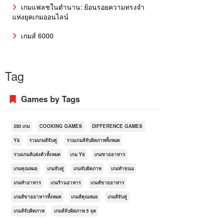
เกมแฟลชในตำนาน: ย้อนรอยความทรงจำ
แห่งยุคเกมออนไลน์
เกมส์ 6000
Tag
Games by Tags
250 เกม
COOKING GAMES
DIFFERENCE GAMES
Y8
รวมเกมส์จับคู่
รวมเกมส์จับผิดภาพทั้งหมด
รวมเกมส์แต่งตัวทั้งหมด
เกม Y8
เกมขายอาหาร
เกมคุณหมอ
เกมจับคู่
เกมจับผิดภาพ
เกมทำขนม
เกมทำอาหาร
เกมร้านอาหาร
เกมส์ขายอาหาร
เกมส์ขายอาหารทั้งหมด
เกมส์คุณหมอ
เกมส์จับคู่
เกมส์จับผิดภาพ
เกมส์จับผิดภาพ 5 จุด