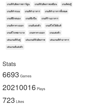
เกมส์จับผิดภาพการ์ตูน
เกมส์จับผิดภาพเหมือน
เกมส์ต่อสู้
เกมส์ทำขนม
เกมส์ทำอาหาร
เกมส์ทำอาหารทั้งหมด
เกมส์ฝึกสมอง
เกมส์ยิงปืน
เกมส์ร้านอาหาร
เกมส์หาทางออก
เกมส์แต่งตัว
เกมส์โฟโต้ฮันท์
เกมส์โรงพยาบาล
เกมหาทางออก
เกมแต่งตัว
เล่นเกมส์จับคู่
เล่นเกมส์จับผิดภาพ
เล่นเกมส์ทำอาหาร
เล่นเกมส์แต่งตัว
Stats
6693
Games
20210016
Plays
723
Likes