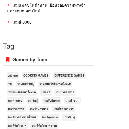
เกมแฟลชในตำนาน: ย้อนรอยความทรงจำ
แห่งยุคเกมออนไลน์
เกมส์ 6000
Tag
Games by Tags
250 เกม
COOKING GAMES
DIFFERENCE GAMES
Y8
รวมเกมส์จับคู่
รวมเกมส์จับผิดภาพทั้งหมด
รวมเกมส์แต่งตัวทั้งหมด
เกม Y8
เกมขายอาหาร
เกมคุณหมอ
เกมจับคู่
เกมจับผิดภาพ
เกมทำขนม
เกมทำอาหาร
เกมร้านอาหาร
เกมส์ขายอาหาร
เกมส์ขายอาหารทั้งหมด
เกมส์คุณหมอ
เกมส์จับคู่
เกมส์จับผิดภาพ
เกมส์จับผิดภาพ 5 จุด