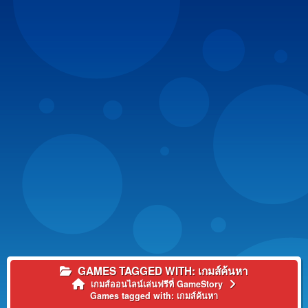
GAMES TAGGED WITH: เกมส์ค้นหา
เกมส์ออนไลน์เล่นฟรีที่ GameStory
Games tagged with: เกมส์ค้นหา