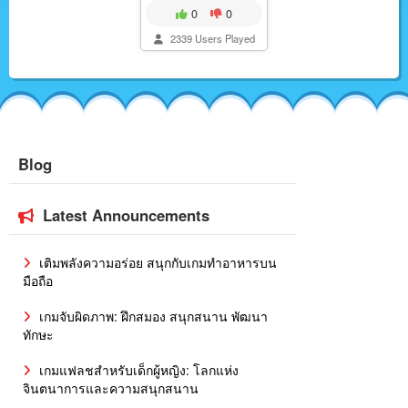
0
0
2339 Users Played
Blog
Latest Announcements
เติมพลังความอร่อย สนุกกับเกมทำอาหารบน
มือถือ
เกมจับผิดภาพ: ฝึกสมอง สนุกสนาน พัฒนา
ทักษะ
เกมแฟลชสำหรับเด็กผู้หญิง: โลกแห่ง
จินตนาการและความสนุกสนาน