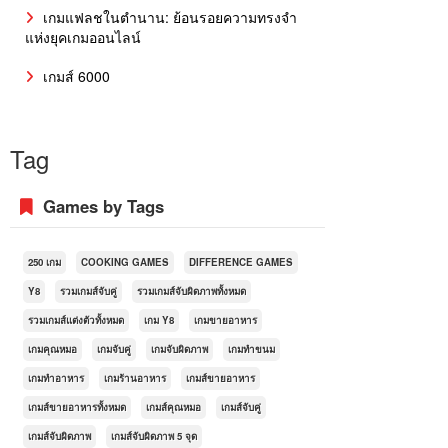
เกมแฟลชในตำนาน: ย้อนรอยความทรงจำ
แห่งยุคเกมออนไลน์
เกมส์ 6000
Tag
Games by Tags
250 เกม
COOKING GAMES
DIFFERENCE GAMES
Y8
รวมเกมส์จับคู่
รวมเกมส์จับผิดภาพทั้งหมด
รวมเกมส์แต่งตัวทั้งหมด
เกม Y8
เกมขายอาหาร
เกมคุณหมอ
เกมจับคู่
เกมจับผิดภาพ
เกมทำขนม
เกมทำอาหาร
เกมร้านอาหาร
เกมส์ขายอาหาร
เกมส์ขายอาหารทั้งหมด
เกมส์คุณหมอ
เกมส์จับคู่
เกมส์จับผิดภาพ
เกมส์จับผิดภาพ 5 จุด