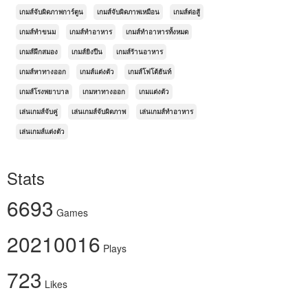
เกมส์จับผิดภาพการ์ตูน
เกมส์จับผิดภาพเหมือน
เกมส์ต่อสู้
เกมส์ทำขนม
เกมส์ทำอาหาร
เกมส์ทำอาหารทั้งหมด
เกมส์ฝึกสมอง
เกมส์ยิงปืน
เกมส์ร้านอาหาร
เกมส์หาทางออก
เกมส์แต่งตัว
เกมส์โฟโต้ฮันท์
เกมส์โรงพยาบาล
เกมหาทางออก
เกมแต่งตัว
เล่นเกมส์จับคู่
เล่นเกมส์จับผิดภาพ
เล่นเกมส์ทำอาหาร
เล่นเกมส์แต่งตัว
Stats
6693
Games
20210016
Plays
723
Likes