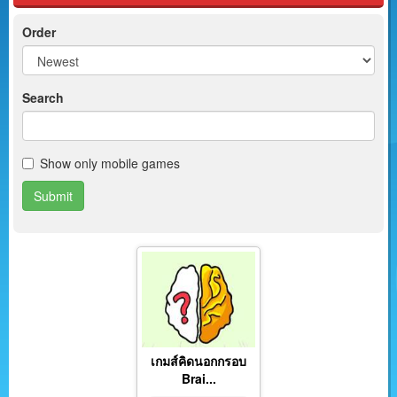
Order
Search
Show only mobile games
Submit
เกมส์คิดนอกกรอบ
Brai...